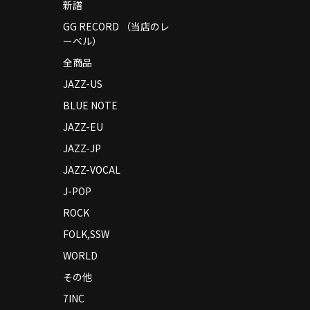
新譜
GG RECORD （当店のレ
ーベル）
全商品
JAZZ-US
BLUE NOTE
JAZZ-EU
JAZZ-JP
JAZZ-VOCAL
J-POP
ROCK
FOLK,SSW
WORLD
その他
7INC