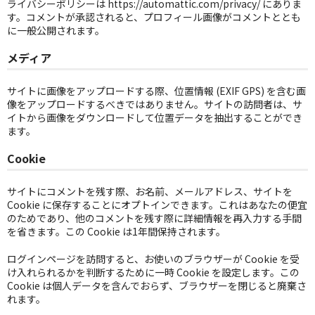
ライバシーポリシーは https://automattic.com/privacy/ にありま
す。コメントが承認されると、プロフィール画像がコメントととも
GG RECORD （当店のレーベル）
に一般公開されます。
全商品
メディア
JAZZ-US
サイトに画像をアップロードする際、位置情報 (EXIF GPS) を含む画
像をアップロードするべきではありません。サイトの訪問者は、サ
BLUE NOTE
イトから画像をダウンロードして位置データを抽出することができ
ます。
JAZZ-EU
Cookie
JAZZ-JP
サイトにコメントを残す際、お名前、メールアドレス、サイトを
JAZZ-VOCAL
Cookie に保存することにオプトインできます。これはあなたの便宜
のためであり、他のコメントを残す際に詳細情報を再入力する手間
J-POP
を省きます。この Cookie は1年間保持されます。
ログインページを訪問すると、お使いのブラウザーが Cookie を受
ROCK
け入れられるかを判断するために一時 Cookie を設定します。この
Cookie は個人データを含んでおらず、ブラウザーを閉じると廃棄さ
FOLK,SSW
れます。