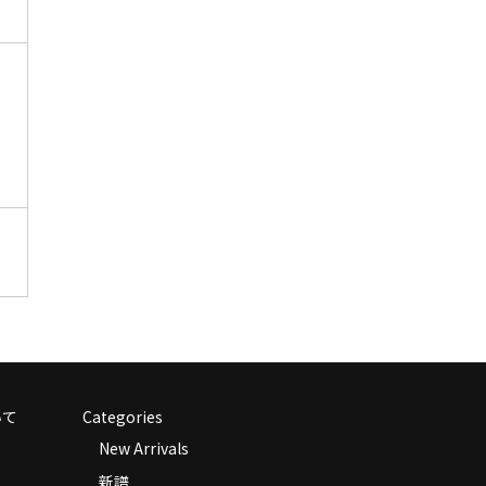
いて
Categories
New Arrivals
新譜