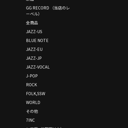
GG RECORD （当店のレ
ーベル）
全商品
JAZZ-US
BLUE NOTE
JAZZ-EU
JAZZ-JP
JAZZ-VOCAL
J-POP
ROCK
FOLK,SSW
WORLD
その他
7INC