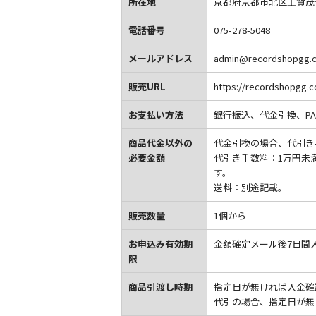
所在地
京都府京都市北区上賀茂今井
電話番号
075-278-5048
メールアドレス
admin@recordshopgg.
販売URL
https://recordshopgg.
お支払い方法
銀行振込、代金引換、PAY
商品代金以外の
代金引換の場合、代引き
必要金額
代引き手数料：1万円未満3
す。
送料：別途記載。
販売数量
1個から
お申込み有効期
金額確定メール後7日間
限
商品引渡し時期
指定日が無ければ入金確
代引の場合、指定日が無