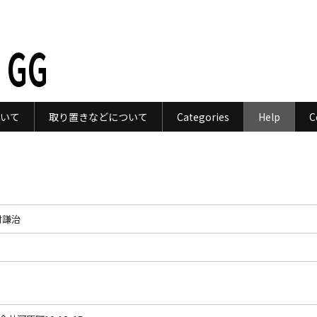
 GG
いて
取り置きなどについて
Categories
Help
C
本村謙治