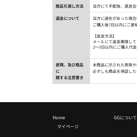
商品引渡し方法
当方にて手配後、運送会
返金について
当方に過失があった場合
ご購入後7日以内にご連
【返金方法】
メールにて返金要請して
2〜3日以内にご購入代
表現、及び商品
本商品に示された表現や
に
必ずしも商品を保証した
関する注意書き
Home
GGについて
マイページ