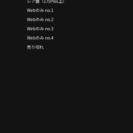
レア盤（1万円以上）
Webのみ no.1
Webのみ no.2
Webのみ no.3
Webのみ no.4
売り切れ