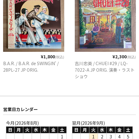
¥1,800
¥2,300
(税込)
(税込)
B.A.R. / B.A.R. de SWINGIN' /
吉川忠英 / CHUEI #29 / LQ-
28PL-27 JP ORIG.
7022-A JP ORIG. 演奏・ラスト
ショウ
営業日カレンダー
今月(2026年8月)
翌月(2026年9月)
日
月
火
水
木
金
土
日
月
火
水
木
金
土
1
1
2
3
4
5