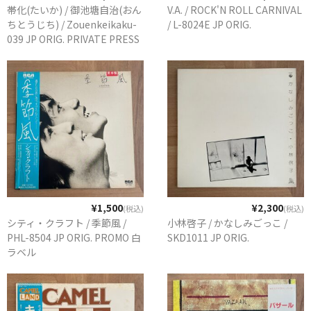
帯化(たいか) / 御池塘自治(おん
V.A. / ROCK'N ROLL CARNIVAL
ちとうじち) / Zouenkeikaku-
/ L-8024E JP ORIG.
039 JP ORIG. PRIVATE PRESS
¥1,500
¥2,300
(税込)
(税込)
シティ・クラフト / 季節風 /
小林啓子 / かなしみごっこ /
PHL-8504 JP ORIG. PROMO 白
SKD1011 JP ORIG.
ラベル