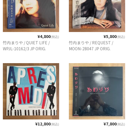
WORLD
その他
7INC
¥4,800
¥5,800
(税込)
(税込)
レア盤（1万円以上）
竹内まりや / QUIET LIFE /
竹内まりや / REQUEST /
WPJL-10162/3 JP ORIG.
MOON-28047 JP ORIG.
Webのみ no.1
Webのみ no.2
Webのみ no.3
Webのみ no.4
売り切れ
Help
送料
¥12,800
¥7,800
(税込)
(税込)