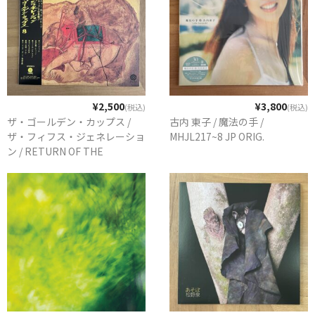
¥2,500
¥3,800
(税込)
(税込)
ザ・ゴールデン・カップス /
古内 東子 / 魔法の手 /
ザ・フィフス・ジェネレーショ
MHJL217~8 JP ORIG.
ン / RETURN OF THE
GOLDEN CUPS 8 / PLP-7618
JP REISSUE