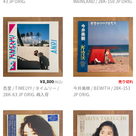
43 JP ORIG.
MAINLAND / 28K-150 JP ORIG.
GG RECORD （当店のレーベル）
全商品
JAZZ-US
BLUE NOTE
JAZZ-EU
JAZZ-JP
¥8,800
売り切れ
(税込)
JAZZ-VOCAL
杏里 / TIMELY!! / タイムリー /
今井美樹 / BEWITH / 28K-153
28K-63 JP ORIG. 再入荷
JP ORIG.
J-POP
ROCK
FOLK,SSW