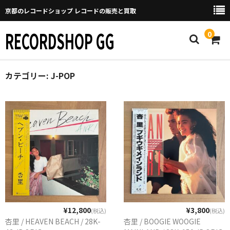
京都のレコードショップ レコードの販売と買取
RECORDSHOP GG
0
カテゴリー:
Home
J-POP
マイページ
GGについて
買取について
取り置きなどについて
Categories
New Arrivals
¥12,800
¥3,800
(税込)
(税込)
杏里 / HEAVEN BEACH / 28K-
杏里 / BOOGIE WOOGIE
新譜