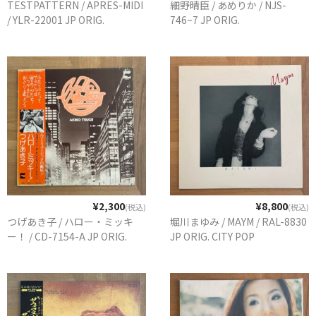
TESTPATTERN / APRES-MIDI
細野晴臣 / あめりか / NJS-
商品の発送
/ YLR-22001 JP ORIG.
746~7 JP ORIG.
お支払い方法
返品
コンディション
Privacy Policy
特定商取引法に基づく表示
Contact
¥2,300
¥8,800
(税込)
(税込)
つげあき子 / ハロー・ミッキ
堀川まゆみ / MAYM / RAL-8830
ー！ / CD-7154-A JP ORIG.
JP ORIG. CITY POP