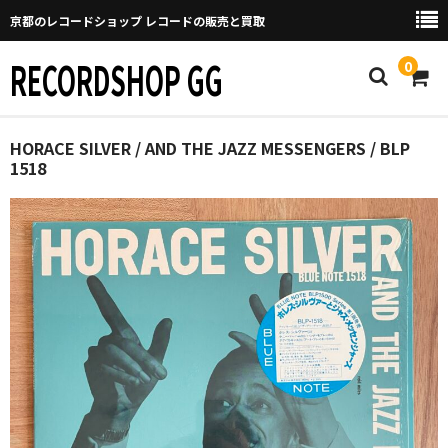
京都のレコードショップ レコードの販売と買取
RECORDSHOP GG
0
Home
HORACE SILVER / AND THE JAZZ MESSENGERS / BLP
1518
マイページ
GGについて
買取について
取り置きなどについて
Categories
New Arrivals
新譜