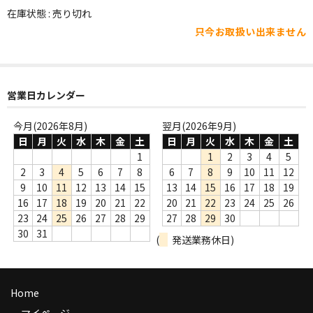
WORLD
在庫状態 : 売り切れ
只今お取扱い出来ません
その他
7INC
レア盤（1万円以上）
営業日カレンダー
Webのみ no.1
今月(2026年8月)
翌月(2026年9月)
日
月
火
水
木
金
土
日
月
火
水
木
金
土
Webのみ no.2
1
1
2
3
4
5
2
3
4
5
6
7
8
6
7
8
9
10
11
12
Webのみ no.3
9
10
11
12
13
14
15
13
14
15
16
17
18
19
16
17
18
19
20
21
22
20
21
22
23
24
25
26
Webのみ no.4
23
24
25
26
27
28
29
27
28
29
30
30
31
売り切れ
(
発送業務休日)
Help
Home
送料
マイページ