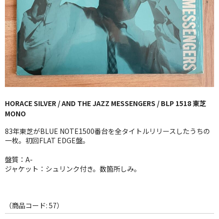
GG RECORD （当店のレーベル）
全商品
JAZZ-US
BLUE NOTE
JAZZ-EU
HORACE SILVER / AND THE JAZZ MESSENGERS / BLP 1518 東芝
MONO
JAZZ-JP
83年東芝がBLUE NOTE1500番台を全タイトルリリースしたうちの
JAZZ-VOCAL
一枚。初回FLAT EDGE盤。
盤質：A-
J-POP
ジャケット：シュリンク付き。数箇所しみ。
ROCK
FOLK,SSW
（商品コード: 57）