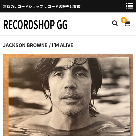
京都のレコードショップ レコードの販売と買取
RECORDSHOP GG
0
Home
JACKSON BROWNE / I’M ALIVE
マイページ
GGについて
買取について
取り置きなどについて
Categories
New Arrivals
新譜