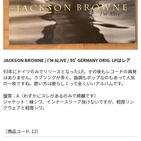
GG RECORD （当店のレーベル）
全商品
JAZZ-US
BLUE NOTE
JACKSON BROWNE / I'M ALIVE / 93' GERMANY ORIG. LPはレア
JAZZ-EU
93年にドイツのみでリリースとなったLP。その後もレコードの再発
JAZZ-JP
はありません。ラブソングが多く、曲調もポップなのもあって人気
の一枚ですね。歌い方は彼らしくって全くいいアルバムです。
JAZZ-VOCAL
盤質：A（わずかにスレがあるのみで綺麗です）
ジャケット：縁シワ、インナースリーブ抜けないですが、軽度リン
J-POP
グウェアと軽度シワ。
ROCK
FOLK,SSW
（商品コード: 12）