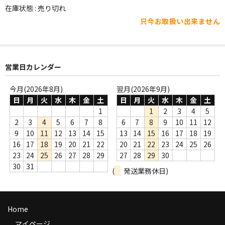
WORLD
在庫状態 : 売り切れ
只今お取扱い出来ません
その他
7INC
レア盤（1万円以上）
営業日カレンダー
Webのみ no.1
今月(2026年8月)
翌月(2026年9月)
日
月
火
水
木
金
土
日
月
火
水
木
金
土
Webのみ no.2
1
1
2
3
4
5
2
3
4
5
6
7
8
6
7
8
9
10
11
12
Webのみ no.3
9
10
11
12
13
14
15
13
14
15
16
17
18
19
16
17
18
19
20
21
22
20
21
22
23
24
25
26
Webのみ no.4
23
24
25
26
27
28
29
27
28
29
30
30
31
(
発送業務休日)
売り切れ
Help
Home
送料
マイページ