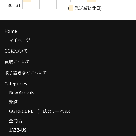
30
31
商品の発送
(
発送業務休日)
お支払い方法
Home
返品
マイページ
コンディション
GGについて
Privacy Policy
買取について
特定商取引法に基づく表示
取り置きなどについて
Contact
Categories
New Arrivals
新譜
GG RECORD （当店のレーベル）
全商品
JAZZ-US