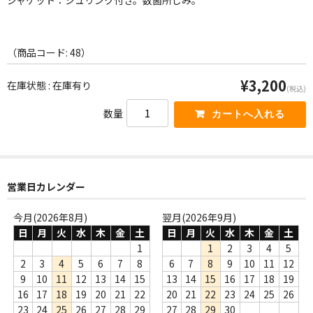
ジャケット：シュリンク付き。数箇所しみ。
WORLD
その他
（商品コード: 48）
7INC
¥3,200
在庫状態 : 在庫有り
(税込)
レア盤（1万円以上）
数量
Webのみ no.1
Webのみ no.2
Webのみ no.3
営業日カレンダー
Webのみ no.4
今月(2026年8月)
翌月(2026年9月)
日
月
火
水
木
金
土
日
月
火
水
木
金
土
売り切れ
1
1
2
3
4
5
2
3
4
5
6
7
8
6
7
8
9
10
11
12
Help
9
10
11
12
13
14
15
13
14
15
16
17
18
19
16
17
18
19
20
21
22
20
21
22
23
24
25
26
送料
23
24
25
26
27
28
29
27
28
29
30