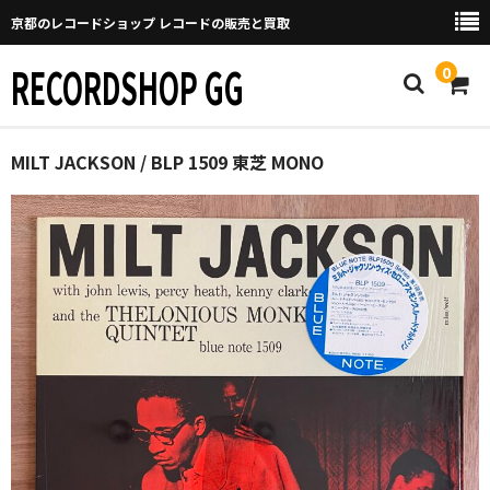
京都のレコードショップ レコードの販売と買取
RECORDSHOP GG
0
Home
MILT JACKSON / BLP 1509 東芝 MONO
マイページ
GGについて
買取について
取り置きなどについて
Categories
New Arrivals
新譜