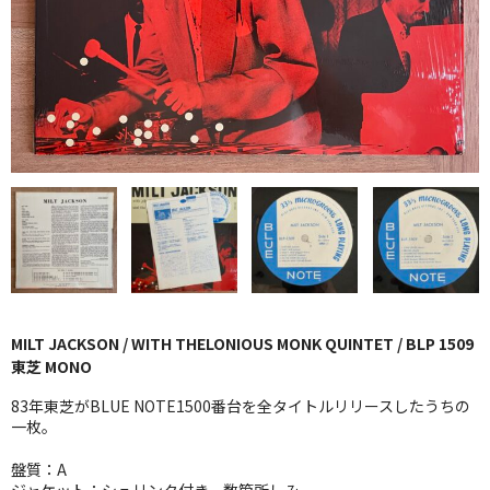
GG RECORD （当店のレーベル）
全商品
JAZZ-US
BLUE NOTE
JAZZ-EU
JAZZ-JP
JAZZ-VOCAL
MILT JACKSON / WITH THELONIOUS MONK QUINTET / BLP 1509
J-POP
東芝 MONO
ROCK
83年東芝がBLUE NOTE1500番台を全タイトルリリースしたうちの
一枚。
FOLK,SSW
盤質：A