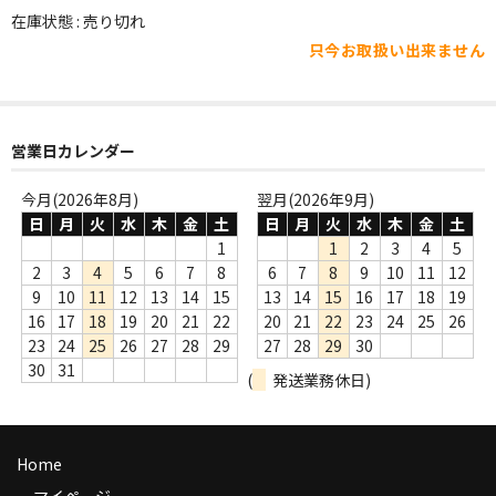
WORLD
在庫状態 : 売り切れ
只今お取扱い出来ません
その他
7INC
レア盤（1万円以上）
営業日カレンダー
Webのみ no.1
今月(2026年8月)
翌月(2026年9月)
日
月
火
水
木
金
土
日
月
火
水
木
金
土
Webのみ no.2
1
1
2
3
4
5
2
3
4
5
6
7
8
6
7
8
9
10
11
12
Webのみ no.3
9
10
11
12
13
14
15
13
14
15
16
17
18
19
16
17
18
19
20
21
22
20
21
22
23
24
25
26
Webのみ no.4
23
24
25
26
27
28
29
27
28
29
30
30
31
売り切れ
(
発送業務休日)
Help
Home
送料
マイページ