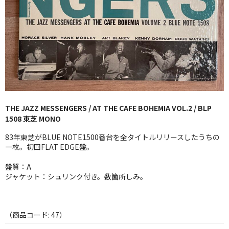
GG RECORD （当店のレーベル）
全商品
JAZZ-US
BLUE NOTE
JAZZ-EU
THE JAZZ MESSENGERS / AT THE CAFE BOHEMIA VOL.2 / BLP
1508 東芝 MONO
JAZZ-JP
83年東芝がBLUE NOTE1500番台を全タイトルリリースしたうちの
JAZZ-VOCAL
一枚。初回FLAT EDGE盤。
盤質：A
J-POP
ジャケット：シュリンク付き。数箇所しみ。
ROCK
FOLK,SSW
（商品コード: 47）