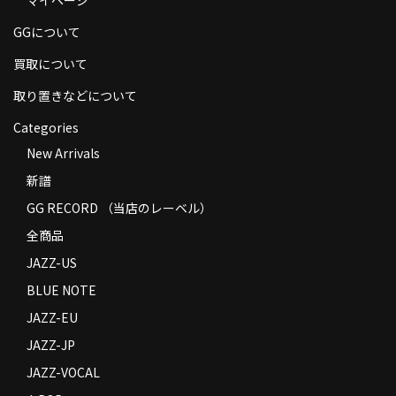
商品の発送
GGについて
お支払い方法
買取について
返品
取り置きなどについて
Categories
コンディション
New Arrivals
Privacy Policy
新譜
特定商取引法に基づく表示
GG RECORD （当店のレーベル）
全商品
Contact
JAZZ-US
BLUE NOTE
JAZZ-EU
JAZZ-JP
JAZZ-VOCAL