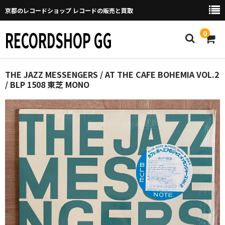
京都のレコードショップ レコードの販売と買取
RECORDSHOP GG
0
Home
THE JAZZ MESSENGERS / AT THE CAFE BOHEMIA VOL.2
/ BLP 1508 東芝 MONO
マイページ
GGについて
買取について
取り置きなどについて
Categories
New Arrivals
新譜