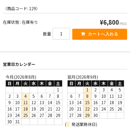
ー
商品の発送
ヤ
（商品コード: 129）
ー
お支払い方法
¥6,800
在庫状態 : 在庫有り
(税込)
返品
数量
コンディション
Privacy Policy
営業日カレンダー
特定商取引法に基づく表示
今月(2026年8月)
翌月(2026年9月)
Contact
日
月
火
水
木
金
土
日
月
火
水
木
金
土
1
1
2
3
4
5
2
3
4
5
6
7
8
6
7
8
9
10
11
12
9
10
11
12
13
14
15
13
14
15
16
17
18
19
16
17
18
19
20
21
22
20
21
22
23
24
25
26
23
24
25
26
27
28
29
27
28
29
30
30
31
(
発送業務休日)