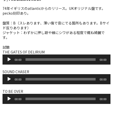
WORLD
74年イギリスのatlanticからのリリース。UKオリジナル盤です。
その他
pecko刻印あり。
7INC
盤質：B（スレあります、薄い傷で音にでる箇所もあります。Bサイ
ド反りあります）
ジャケット：わずかに押し跡や縁にシワがある程度で概ね綺麗で
レア盤（1万円以上）
す。
Webのみ no.1
試聴
THE GATES OF DELIRIUM
Webのみ no.2
音
00:00
00:00
声
Webのみ no.3
プ
レ
SOUND CHASER
Webのみ no.4
ー
音
ヤ
00:00
00:00
声
ー
プ
売り切れ
レ
TO BE OVER
ー
音
Help
ヤ
00:00
00:00
声
ー
プ
送料
レ