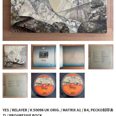
GG RECORD （当店のレーベル）
全商品
JAZZ-US
BLUE NOTE
JAZZ-EU
JAZZ-JP
JAZZ-VOCAL
J-POP
ROCK
FOLK,SSW
YES / RELAYER / K 50096 UK ORIG. / MATRIX A1 / B4, PECKO刻印あ
り / PROGRESIVE ROCK