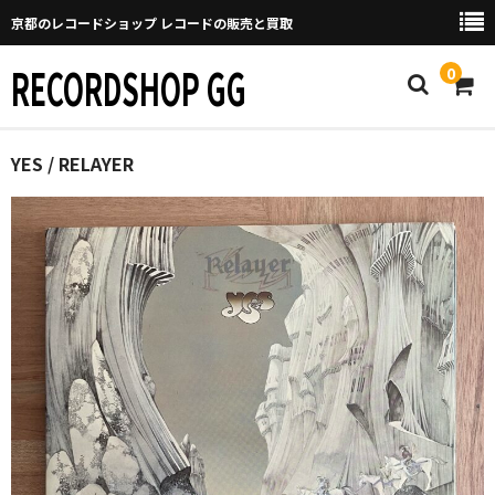
京都のレコードショップ レコードの販売と買取
RECORDSHOP GG
0
Home
YES / RELAYER
マイページ
GGについて
買取について
取り置きなどについて
Categories
New Arrivals
新譜