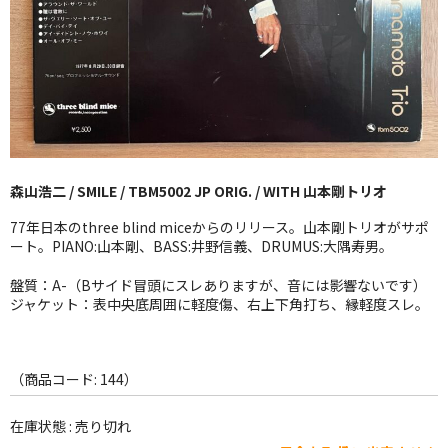
GG RECORD （当店のレーベル）
全商品
JAZZ-US
BLUE NOTE
森山浩二 / SMILE / TBM5002 JP ORIG. / WITH 山本剛トリオ
JAZZ-EU
77年日本のthree blind miceからのリリース。山本剛トリオがサポ
JAZZ-JP
ート。PIANO:山本剛、BASS:井野信義、DRUMUS:大隅寿男。
JAZZ-VOCAL
盤質：A-（Bサイド冒頭にスレありますが、音には影響ないです）
ジャケット：表中央底周囲に軽度傷、右上下角打ち、縁軽度スレ。
J-POP
ROCK
（商品コード: 144）
FOLK,SSW
在庫状態 : 売り切れ