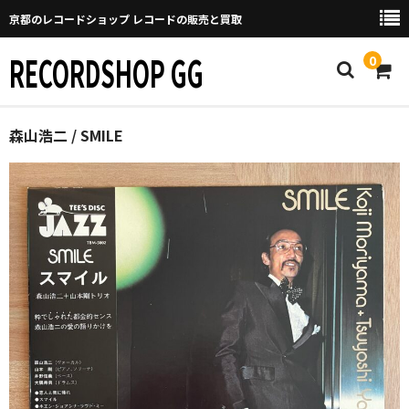
京都のレコードショップ レコードの販売と買取
RECORDSHOP GG
0
Home
森山浩二 / SMILE
マイページ
GGについて
買取について
取り置きなどについて
Categories
New Arrivals
新譜