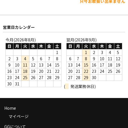
只今お取扱い出来ません
WORLD
その他
7INC
営業日カレンダー
レア盤（1万円以上）
今月(2026年8月)
翌月(2026年9月)
日
月
火
水
木
金
土
日
月
火
水
木
金
土
Webのみ no.1
1
1
2
3
4
5
2
3
4
5
6
7
8
6
7
8
9
10
11
12
Webのみ no.2
9
10
11
12
13
14
15
13
14
15
16
17
18
19
16
17
18
19
20
21
22
20
21
22
23
24
25
26
Webのみ no.3
23
24
25
26
27
28
29
27
28
29
30
30
31
Webのみ no.4
(
発送業務休日)
売り切れ
Home
Help
マイページ
送料
GGについて