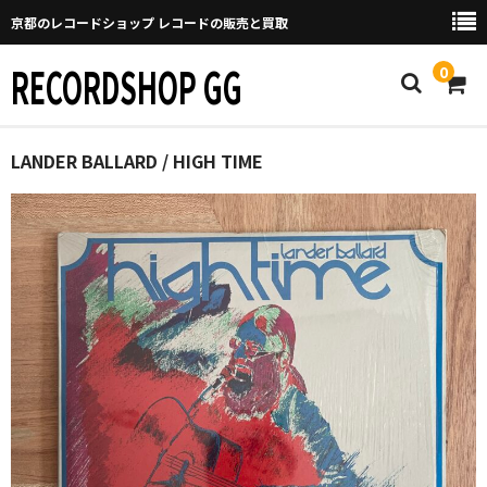
京都のレコードショップ レコードの販売と買取
RECORDSHOP GG
0
Home
LANDER BALLARD / HIGH TIME
マイページ
GGについて
買取について
取り置きなどについて
Categories
New Arrivals
新譜