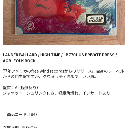
GG RECORD （当店のレーベル）
全商品
JAZZ-US
BLUE NOTE
LANDER BALLARD / HIGH TIME / LB7701 US PRIVATE PRESS /
JAZZ-EU
AOR, FOLK ROCK
JAZZ-JP
77年アメリカのfree wind recordsからのリリース。自身のレーベル
からの自主盤ですが、クウォリティ高めで、いい声。
JAZZ-VOCAL
盤質：A-(軽度反り）
ジャケット：シュリンク付き、軽度角潰れ、インサートあり
J-POP
ROCK
（商品コード: 184）
FOLK,SSW
在庫状態 : 売り切れ