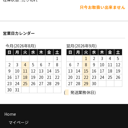
WORLD
只今お取扱い出来ません
その他
7INC
営業日カレンダー
レア盤（1万円以上）
今月(2026年8月)
翌月(2026年9月)
Webのみ no.1
日
月
火
水
木
金
土
日
月
火
水
木
金
土
1
1
2
3
4
5
Webのみ no.2
2
3
4
5
6
7
8
6
7
8
9
10
11
12
9
10
11
12
13
14
15
13
14
15
16
17
18
19
Webのみ no.3
16
17
18
19
20
21
22
20
21
22
23
24
25
26
23
24
25
26
27
28
29
27
28
29
30
Webのみ no.4
30
31
(
発送業務休日)
売り切れ
Help
Home
送料
マイページ