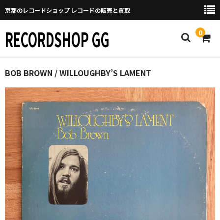
京都のレコードショップ レコードの販売と買取
RECORDSHOP GG
0
Home
BOB BROWN / WILLOUGHBY’S LAMENT
マイページ
GGについて
買取について
取り置きなどについて
Categories
New Arrivals
新譜