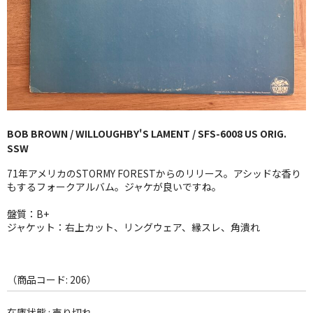
GG RECORD （当店のレーベル）
全商品
JAZZ-US
BLUE NOTE
BOB BROWN / WILLOUGHBY'S LAMENT / SFS-6008 US ORIG.
JAZZ-EU
SSW
JAZZ-JP
71年アメリカのSTORMY FORESTからのリリース。アシッドな香り
もするフォークアルバム。ジャケが良いですね。
JAZZ-VOCAL
盤質：B+
ジャケット：右上カット、リングウェア、縁スレ、角潰れ
J-POP
ROCK
（商品コード: 206）
FOLK,SSW
在庫状態 : 売り切れ