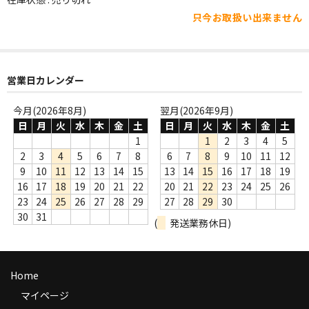
WORLD
只今お取扱い出来ません
その他
7INC
営業日カレンダー
レア盤（1万円以上）
今月(2026年8月)
翌月(2026年9月)
Webのみ no.1
日
月
火
水
木
金
土
日
月
火
水
木
金
土
1
1
2
3
4
5
Webのみ no.2
2
3
4
5
6
7
8
6
7
8
9
10
11
12
9
10
11
12
13
14
15
13
14
15
16
17
18
19
Webのみ no.3
16
17
18
19
20
21
22
20
21
22
23
24
25
26
23
24
25
26
27
28
29
27
28
29
30
Webのみ no.4
30
31
(
発送業務休日)
売り切れ
Help
Home
送料
マイページ