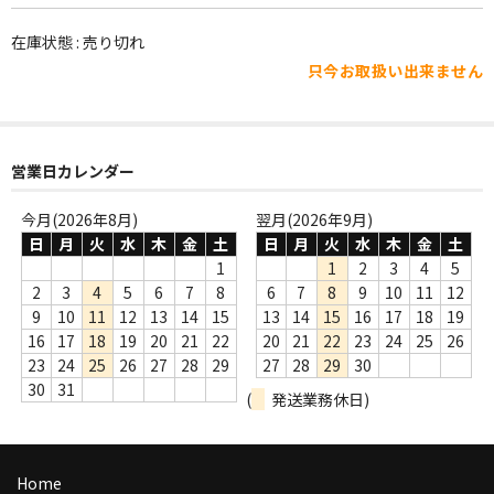
WORLD
在庫状態 : 売り切れ
その他
只今お取扱い出来ません
7INC
レア盤（1万円以上）
営業日カレンダー
Webのみ no.1
今月(2026年8月)
翌月(2026年9月)
Webのみ no.2
日
月
火
水
木
金
土
日
月
火
水
木
金
土
1
1
2
3
4
5
Webのみ no.3
2
3
4
5
6
7
8
6
7
8
9
10
11
12
9
10
11
12
13
14
15
13
14
15
16
17
18
19
Webのみ no.4
16
17
18
19
20
21
22
20
21
22
23
24
25
26
23
24
25
26
27
28
29
27
28
29
30
売り切れ
30
31
(
発送業務休日)
Help
送料
Home