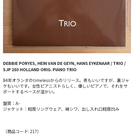
GG RECORD （当店のレーベル）
全商品
JAZZ-US
BLUE NOTE
JAZZ-EU
DEBBIE PORYES, HEIN VAN DE GEYN, HANS EYKENAAR / TRIO /
SJP 203 HOLLAND ORIG. PIANO TRIO
JAZZ-JP
84年オランダのtimelessからのリリース。表もいいですが、裏ジャ
JAZZ-VOCAL
ケもいいです。女性ピアニストらしく、優しいピアノで、それをサ
ポートするベースが温かい。
J-POP
盤質：A-
ジャケット：軽度リングウェア、縁シワ、出し入れ口軽度凹み
ROCK
FOLK,SSW
（商品コード: 217）