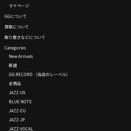
マイページ
商品の発送
GGについて
お支払い方法
買取について
返品
取り置きなどについて
コンディション
Categories
Privacy Policy
New Arrivals
新譜
特定商取引法に基づく表示
GG RECORD （当店のレーベル）
Contact
全商品
JAZZ-US
BLUE NOTE
JAZZ-EU
JAZZ-JP
JAZZ-VOCAL