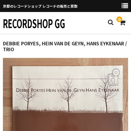
京都のレコードショップ レコードの販売と買取
RECORDSHOP GG
0
Home
DEBBIE PORYES, HEIN VAN DE GEYN, HANS EYKENAAR /
TRIO
マイページ
GGについて
買取について
取り置きなどについて
Categories
New Arrivals
新譜