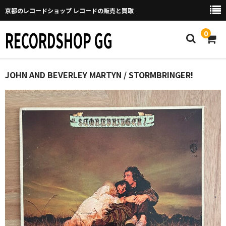
京都のレコードショップ レコードの販売と買取
RECORDSHOP GG
0
Home
JOHN AND BEVERLEY MARTYN / STORMBRINGER!
マイページ
GGについて
買取について
取り置きなどについて
Categories
New Arrivals
新譜