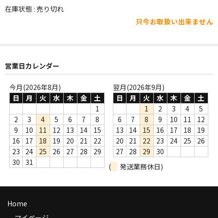
WORLD
在庫状態 : 売り切れ
只今お取扱い出来ません
その他
7INC
レア盤（1万円以上）
営業日カレンダー
Webのみ no.1
今月(2026年8月)
翌月(2026年9月)
日
月
火
水
木
金
土
日
月
火
水
木
金
土
Webのみ no.2
1
1
2
3
4
5
2
3
4
5
6
7
8
6
7
8
9
10
11
12
Webのみ no.3
9
10
11
12
13
14
15
13
14
15
16
17
18
19
16
17
18
19
20
21
22
20
21
22
23
24
25
26
Webのみ no.4
23
24
25
26
27
28
29
27
28
29
30
30
31
売り切れ
(
発送業務休日)
Help
Home
送料
マイページ