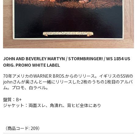
GG RECORD （当店のレーベル）
全商品
JAZZ-US
BLUE NOTE
JOHN AND BEVERLEY MARTYN / STORMBRINGER! / WS 1854 US
JAZZ-EU
ORIG. PROMO WHITE LABEL
JAZZ-JP
70年アメリカのWARNER BROS.からのリリース。イギリスのSSWの
johnさんが奥さんと一緒にリリースした2枚のうちの1枚目のアルバ
JAZZ-VOCAL
ム。プロモ、白ラベル。
盤質：B+
J-POP
ジャケット：両面スレ、角潰れ、背ヒビ全体にあり
ROCK
FOLK,SSW
（商品コード: 209）