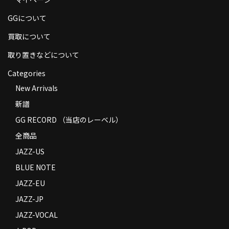
商品の発送
GGについて
お支払い方法
買取について
返品
取り置きなどについて
Categories
コンディション
New Arrivals
Privacy Policy
新譜
特定商取引法に基づく表示
GG RECORD （当店のレーベル）
全商品
Contact
JAZZ-US
BLUE NOTE
JAZZ-EU
JAZZ-JP
JAZZ-VOCAL