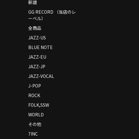
新譜
GG RECORD （当店のレ
ーベル）
全商品
JAZZ-US
BLUE NOTE
JAZZ-EU
JAZZ-JP
JAZZ-VOCAL
J-POP
ROCK
FOLK,SSW
WORLD
その他
7INC