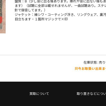
盤質：B（少し音に出る傷あります。擦れや音に出ない傷も
ます）（試聴に全部は載せれませんが、一曲試聴あり。ステ
針で録音してます。）
ジャケット：縁シワ・コーティング浮き、リングウェア、裏
目立ちます・１箇所マジックで×印
在庫状態 : 売
只今お取扱い出来ま
買取について
取り置きなどにつ