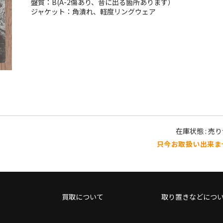
盤質：B(A-2傷あり、音に出る箇所あります）
ジャケット：角潰れ、軽度リングウェア
在庫状態 : 売
只今お取扱い出来ま
買取について
取り置きなどにつ