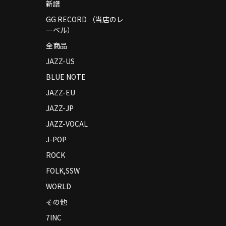
新譜
GG RECORD （当店のレ
ーベル）
全商品
JAZZ-US
BLUE NOTE
JAZZ-EU
JAZZ-JP
JAZZ-VOCAL
J-POP
ROCK
FOLK,SSW
WORLD
その他
7INC