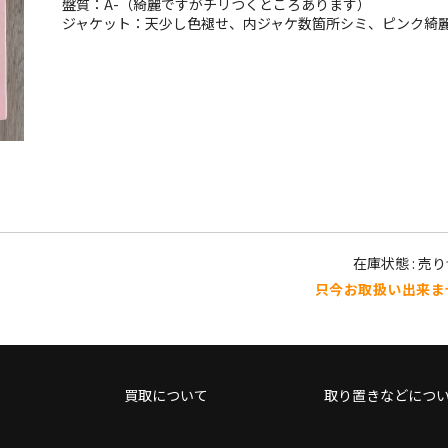
盤質：A-（綺麗ですがチリつくところあります）
ジャケット：天少し色褪せ、内ジャケ数箇所シミ、ピンク綺
在庫状態 : 売
只今お取扱い出来ま
買取について
取り置きなどにつ