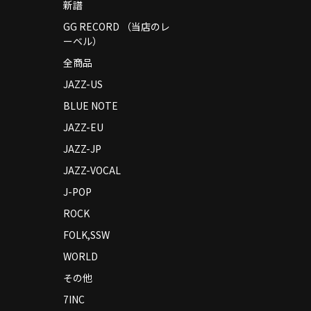
新譜
GG RECORD （当店のレ
ーベル）
全商品
JAZZ-US
BLUE NOTE
JAZZ-EU
JAZZ-JP
JAZZ-VOCAL
J-POP
ROCK
FOLK,SSW
WORLD
その他
7INC