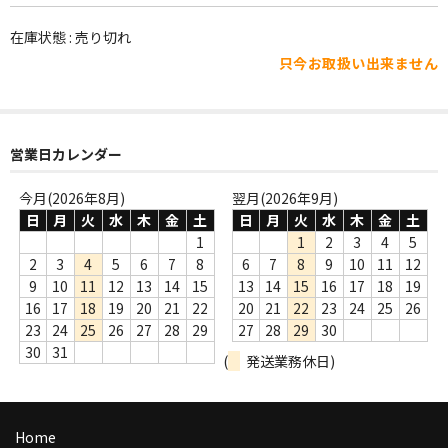
WORLD
在庫状態 : 売り切れ
その他
只今お取扱い出来ません
7INC
レア盤（1万円以上）
営業日カレンダー
Webのみ no.1
今月(2026年8月)
翌月(2026年9月)
Webのみ no.2
日
月
火
水
木
金
土
日
月
火
水
木
金
土
1
1
2
3
4
5
Webのみ no.3
2
3
4
5
6
7
8
6
7
8
9
10
11
12
9
10
11
12
13
14
15
13
14
15
16
17
18
19
Webのみ no.4
16
17
18
19
20
21
22
20
21
22
23
24
25
26
23
24
25
26
27
28
29
27
28
29
30
売り切れ
30
31
(
発送業務休日)
Help
送料
Home