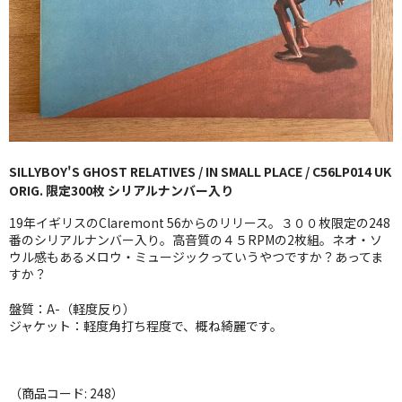
GG RECORD （当店のレーベル）
全商品
JAZZ-US
BLUE NOTE
SILLYBOY'S GHOST RELATIVES / IN SMALL PLACE / C56LP014 UK
JAZZ-EU
ORIG. 限定300枚 シリアルナンバー入り
JAZZ-JP
19年イギリスのClaremont 56からのリリース。３００枚限定の248
番のシリアルナンバー入り。高音質の４５RPMの2枚組。ネオ・ソ
JAZZ-VOCAL
ウル感もあるメロウ・ミュージックっていうやつですか？あってま
すか？
J-POP
盤質：A-（軽度反り）
ジャケット：軽度角打ち程度で、概ね綺麗です。
ROCK
FOLK,SSW
（商品コード: 248）