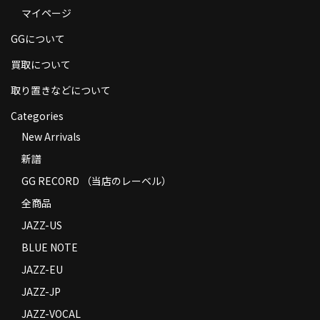
マイページ
商品の発送
GGについて
お支払い方法
買取について
返品
取り置きなどについて
コンディション
Categories
Privacy Policy
New Arrivals
新譜
特定商取引法に基づく表示
GG RECORD （当店のレーベル）
Contact
全商品
JAZZ-US
BLUE NOTE
JAZZ-EU
JAZZ-JP
JAZZ-VOCAL