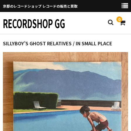
京都のレコードショップ レコードの販売と買取
RECORDSHOP GG
0
Home
SILLYBOY’S GHOST RELATIVES / IN SMALL PLACE
マイページ
GGについて
買取について
取り置きなどについて
Categories
New Arrivals
新譜