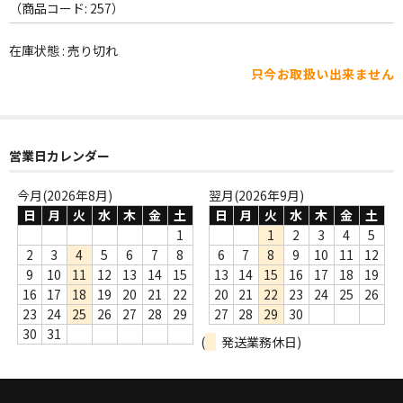
WORLD
（商品コード: 257）
その他
在庫状態 : 売り切れ
只今お取扱い出来ません
7INC
レア盤（1万円以上）
Webのみ no.1
営業日カレンダー
Webのみ no.2
今月(2026年8月)
翌月(2026年9月)
日
月
火
水
木
金
土
日
月
火
水
木
金
土
Webのみ no.3
1
1
2
3
4
5
2
3
4
5
6
7
8
6
7
8
9
10
11
12
Webのみ no.4
9
10
11
12
13
14
15
13
14
15
16
17
18
19
16
17
18
19
20
21
22
20
21
22
23
24
25
26
売り切れ
23
24
25
26
27
28
29
27
28
29
30
30
31
(
発送業務休日)
Help
送料