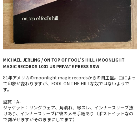
GG RECORD （当店のレーベル）
全商品
JAZZ-US
BLUE NOTE
MICHAEL JERLING / ON TOP OF FOOL'S HILL / MOONLIGHT
JAZZ-EU
MAGIC RECORDS 1001 US PRIVATE PRESS SSW
JAZZ-JP
81年アメリカのmoonlight magic recordsからの自主盤。曲によっ
て印象が変わりますが、FOOL ON THE HILLな奴ではないようで
JAZZ-VOCAL
す。
盤質：A-
J-POP
ジャケット：リングウェア、角潰れ、縁スレ、インナースリーブ抜
けあり、インナースリーブに彼のメモ手紙あり（ポストイットなの
ROCK
で剥がせますがそのままにしてます）
FOLK,SSW