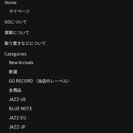
Home
商品の発送
マイページ
お支払い方法
GGについて
返品
買取について
取り置きなどについて
コンディション
Categories
Privacy Policy
New Arrivals
特定商取引法に基づく表示
新譜
Contact
GG RECORD （当店のレーベル）
全商品
JAZZ-US
BLUE NOTE
JAZZ-EU
JAZZ-JP