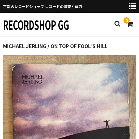
京都のレコードショップ レコードの販売と買取
RECORDSHOP GG
0
Home
MICHAEL JERLING / ON TOP OF FOOL’S HILL
マイページ
GGについて
買取について
取り置きなどについて
Categories
New Arrivals
新譜