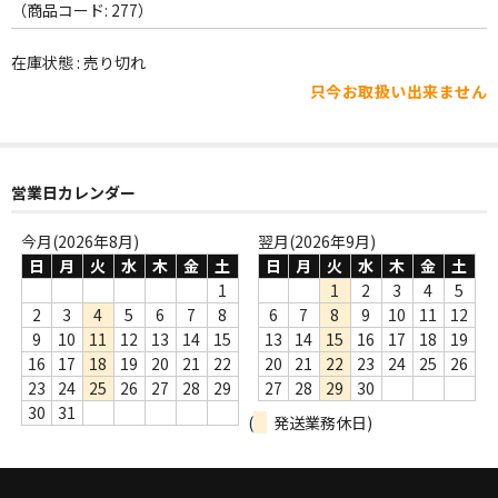
WORLD
（商品コード: 277）
その他
在庫状態 : 売り切れ
只今お取扱い出来ません
7INC
レア盤（1万円以上）
Webのみ no.1
営業日カレンダー
Webのみ no.2
今月(2026年8月)
翌月(2026年9月)
日
月
火
水
木
金
土
日
月
火
水
木
金
土
Webのみ no.3
1
1
2
3
4
5
2
3
4
5
6
7
8
6
7
8
9
10
11
12
Webのみ no.4
9
10
11
12
13
14
15
13
14
15
16
17
18
19
16
17
18
19
20
21
22
20
21
22
23
24
25
26
売り切れ
23
24
25
26
27
28
29
27
28
29
30
30
31
(
発送業務休日)
Help
送料