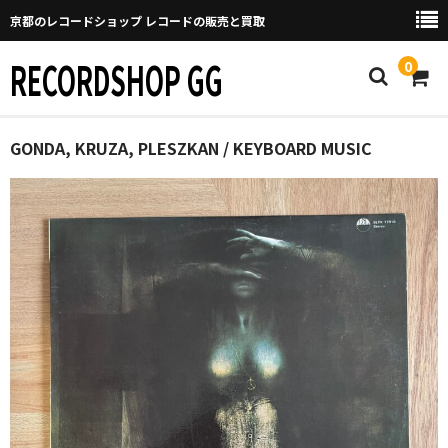
京都のレコードショップ レコードの販売と買取
RECORDSHOP GG
0
Home
GONDA, KRUZA, PLESZKAN / KEYBOARD MUSIC
マイページ
GGについて
買取について
取り置きなどについて
Categories
New Arrivals
新譜