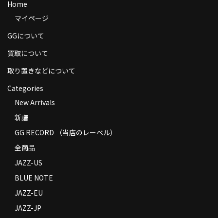
Home
商品の発送
マイページ
お支払い方法
GGについて
返品
買取について
取り置きなどについて
コンディション
Categories
Privacy Policy
New Arrivals
特定商取引法に基づく表示
新譜
Contact
GG RECORD （当店のレーベル）
全商品
JAZZ-US
BLUE NOTE
JAZZ-EU
JAZZ-JP