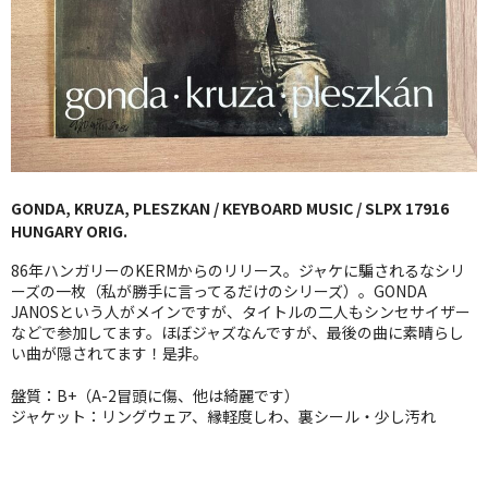
GG RECORD （当店のレーベル）
全商品
JAZZ-US
BLUE NOTE
GONDA, KRUZA, PLESZKAN / KEYBOARD MUSIC / SLPX 17916
JAZZ-EU
HUNGARY ORIG.
JAZZ-JP
86年ハンガリーのKERMからのリリース。ジャケに騙されるなシリ
ーズの一枚（私が勝手に言ってるだけのシリーズ）。GONDA
JAZZ-VOCAL
JANOSという人がメインですが、タイトルの二人もシンセサイザー
などで参加してます。ほぼジャズなんですが、最後の曲に素晴らし
い曲が隠されてます！是非。
J-POP
盤質：B+（A-2冒頭に傷、他は綺麗です）
ROCK
ジャケット：リングウェア、縁軽度しわ、裏シール・少し汚れ
FOLK,SSW