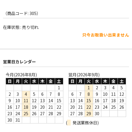
WORLD
（商品コード: 305）
その他
7INC
在庫状態 : 売り切れ
只今お取扱い出来ません
レア盤（1万円以上）
Webのみ no.1
営業日カレンダー
Webのみ no.2
今月(2026年8月)
翌月(2026年9月)
Webのみ no.3
日
月
火
水
木
金
土
日
月
火
水
木
金
土
1
1
2
3
4
5
Webのみ no.4
2
3
4
5
6
7
8
6
7
8
9
10
11
12
売り切れ
9
10
11
12
13
14
15
13
14
15
16
17
18
19
16
17
18
19
20
21
22
20
21
22
23
24
25
26
Help
23
24
25
26
27
28
29
27
28
29
30
30
31
(
発送業務休日)
送料