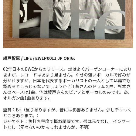
GG RECORD （当店のレーベル）
全商品
JAZZ-US
BLUE NOTE
綾戸智恵 / LIFE / EWLP0011 JP ORIG.
JAZZ-EU
02年日本のEWEからのリリース。cdはよくバーゲンコーナーにあり
JAZZ-JP
ますが、レコードはあまり見ません。くせの強いボーカルで好みが
分かれますが、日本を代表するボーカリストの一人としては誰でも
認めるところじゃないでしょうか？江藤さんのドラム２曲、杉本さ
JAZZ-VOCAL
んのベースは1曲。他は綾戸さんのピアノとボーカルのみです。あ、
オルガン曲1曲あります。
J-POP
盤質：B+（反りありますが、音には影響ありません。少しチリつく
ROCK
ところあります。）
ジャケット：角打ち程度で概ね綺麗です。帯は元々なし。インサー
FOLK,SSW
トなし（元々ないのかもしれませんが、不明）