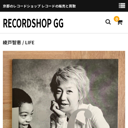
京都のレコードショップ レコードの販売と買取
RECORDSHOP GG
0
Home
綾戸智恵 / LIFE
マイページ
GGについて
買取について
取り置きなどについて
Categories
New Arrivals
新譜