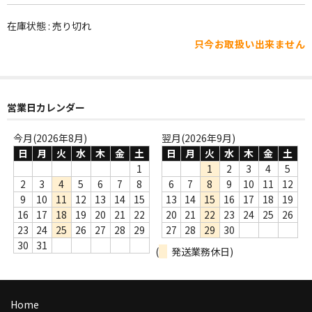
WORLD
在庫状態 : 売り切れ
その他
只今お取扱い出来ません
7INC
レア盤（1万円以上）
営業日カレンダー
Webのみ no.1
今月(2026年8月)
翌月(2026年9月)
Webのみ no.2
日
月
火
水
木
金
土
日
月
火
水
木
金
土
1
1
2
3
4
5
Webのみ no.3
2
3
4
5
6
7
8
6
7
8
9
10
11
12
9
10
11
12
13
14
15
13
14
15
16
17
18
19
Webのみ no.4
16
17
18
19
20
21
22
20
21
22
23
24
25
26
23
24
25
26
27
28
29
27
28
29
30
売り切れ
30
31
(
発送業務休日)
Help
送料
Home