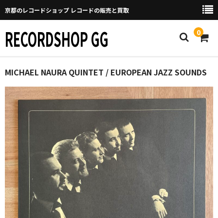
京都のレコードショップ レコードの販売と買取
RECORDSHOP GG
0
Home
MICHAEL NAURA QUINTET / EUROPEAN JAZZ SOUNDS
マイページ
GGについて
買取について
取り置きなどについて
Categories
New Arrivals
新譜