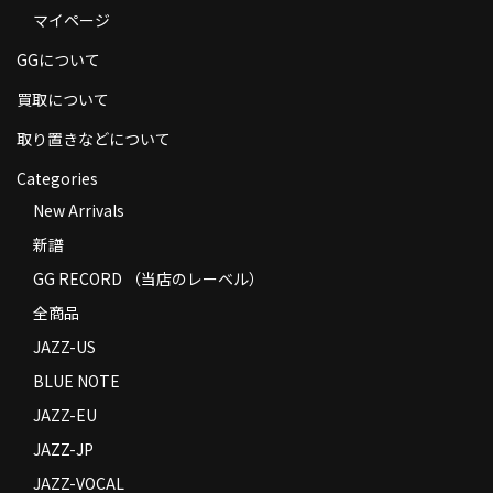
マイページ
商品の発送
GGについて
お支払い方法
買取について
返品
取り置きなどについて
コンディション
Categories
Privacy Policy
New Arrivals
新譜
特定商取引法に基づく表示
GG RECORD （当店のレーベル）
Contact
全商品
JAZZ-US
BLUE NOTE
JAZZ-EU
JAZZ-JP
JAZZ-VOCAL