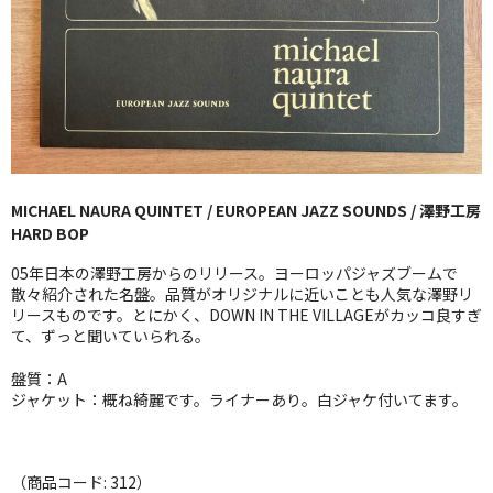
GG RECORD （当店のレーベル）
全商品
JAZZ-US
BLUE NOTE
MICHAEL NAURA QUINTET / EUROPEAN JAZZ SOUNDS / 澤野工房
JAZZ-EU
HARD BOP
JAZZ-JP
05年日本の澤野工房からのリリース。ヨーロッパジャズブームで
散々紹介された名盤。品質がオリジナルに近いことも人気な澤野リ
JAZZ-VOCAL
リースものです。とにかく、DOWN IN THE VILLAGEがカッコ良すぎ
て、ずっと聞いていられる。
J-POP
盤質：A
ジャケット：概ね綺麗です。ライナーあり。白ジャケ付いてます。
ROCK
FOLK,SSW
（商品コード: 312）