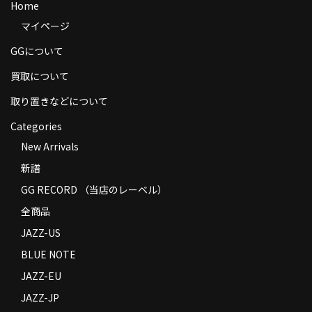
Home
商品の発送
マイページ
お支払い方法
GGについて
返品
買取について
取り置きなどについて
コンディション
Categories
Privacy Policy
New Arrivals
特定商取引法に基づく表示
新譜
Contact
GG RECORD （当店のレーベル）
全商品
JAZZ-US
BLUE NOTE
JAZZ-EU
JAZZ-JP