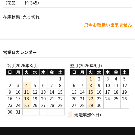
WORLD
（商品コード: 345）
その他
在庫状態 : 売り切れ
只今お取扱い出来ません
7INC
レア盤（1万円以上）
Webのみ no.1
営業日カレンダー
Webのみ no.2
今月(2026年8月)
翌月(2026年9月)
日
月
火
水
木
金
土
日
月
火
水
木
金
土
Webのみ no.3
1
1
2
3
4
5
2
3
4
5
6
7
8
6
7
8
9
10
11
12
Webのみ no.4
9
10
11
12
13
14
15
13
14
15
16
17
18
19
16
17
18
19
20
21
22
20
21
22
23
24
25
26
売り切れ
23
24
25
26
27
28
29
27
28
29
30
30
31
(
発送業務休日)
Help
送料