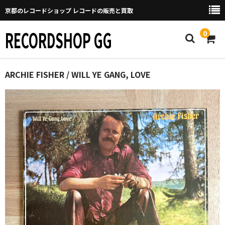
京都のレコードショップ レコードの販売と買取
RECORDSHOP GG
0
Home
ARCHIE FISHER / WILL YE GANG, LOVE
マイページ
GGについて
買取について
取り置きなどについて
Categories
New Arrivals
新譜