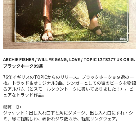
GG RECORD （当店のレーベル）
全商品
JAZZ-US
BLUE NOTE
ARCHIE FISHER / WILL YE GANG, LOVE / TOPIC 12TS277 UK ORIG.
JAZZ-EU
ブラックホーク99選
JAZZ-JP
76年イギリスのTOPICからのリリース。ブラックホーク９９選の一
枚。トラッド＆オリジナル3曲。シンガーとしての彼のピークを物語
JAZZ-VOCAL
るアルバム（とスモールタウントークに書いてありました！）。ピ
ュアなトラッド作品。
J-POP
盤質：B+
ジャケット：出し入れ口下と角にダメージ、出し入れ口にすれ・シ
ROCK
ミ、縁に軽度しわ、表折れジワ数カ所、軽度リングウェア。
FOLK,SSW