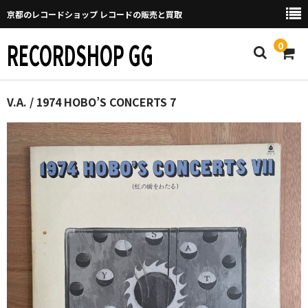
京都のレコードショップ レコードの販売と買取
RECORDSHOP GG
0
Home
V.A. / 1974 HOBO’S CONCERTS 7
マイページ
GGについて
買取について
取り置きなどについて
Categories
New Arrivals
新譜