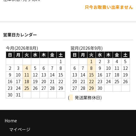
WORLD
只今お取扱い出来ません
その他
7INC
営業日カレンダー
レア盤（1万円以上）
今月(2026年8月)
翌月(2026年9月)
Webのみ no.1
日
月
火
水
木
金
土
日
月
火
水
木
金
土
1
1
2
3
4
5
Webのみ no.2
2
3
4
5
6
7
8
6
7
8
9
10
11
12
9
10
11
12
13
14
15
13
14
15
16
17
18
19
Webのみ no.3
16
17
18
19
20
21
22
20
21
22
23
24
25
26
23
24
25
26
27
28
29
27
28
29
30
Webのみ no.4
30
31
(
発送業務休日)
売り切れ
Help
Home
送料
マイページ