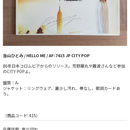
GG RECORD （当店のレーベル）
全商品
JAZZ-US
BLUE NOTE
当山ひとみ / HELLO ME / AF-7415 JP CITY POP
JAZZ-EU
86年日本コロムビアからのリリース。芳野藤丸や難波さんなど参加
JAZZ-JP
のCITY POPよ。
JAZZ-VOCAL
盤質：A-
ジャケット：リングウェア、裏少し汚れ、帯なし、歌詞カードあ
り。
J-POP
ROCK
（商品コード: 415）
FOLK,SSW
在庫状態 : 売り切れ