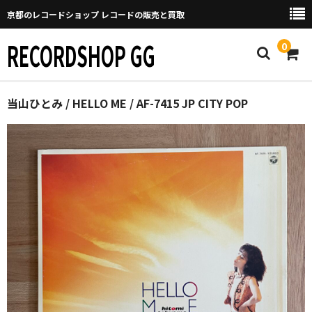
京都のレコードショップ レコードの販売と買取
RECORDSHOP GG
0
Home
当山ひとみ / HELLO ME / AF-7415 JP CITY POP
マイページ
GGについて
買取について
取り置きなどについて
Categories
New Arrivals
新譜