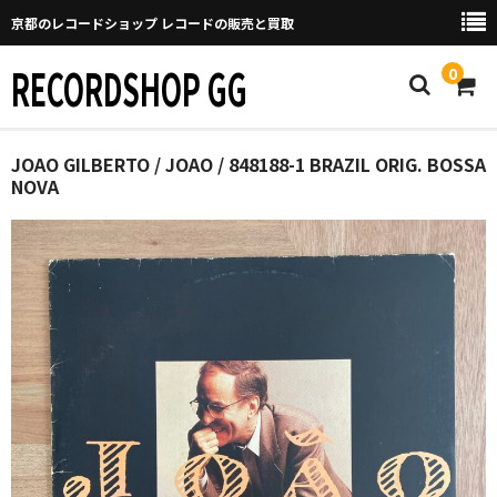
京都のレコードショップ レコードの販売と買取
RECORDSHOP GG
0
Home
JOAO GILBERTO / JOAO / 848188-1 BRAZIL ORIG. BOSSA
NOVA
マイページ
GGについて
買取について
取り置きなどについて
Categories
New Arrivals
新譜