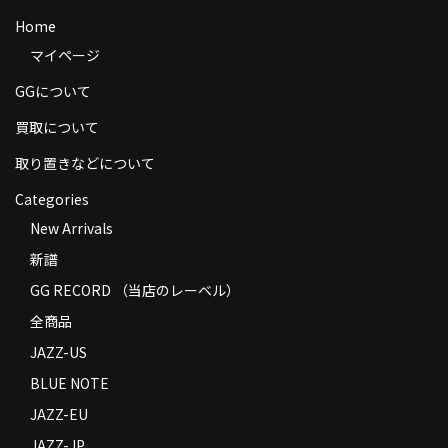
商品の発送
Home
マイページ
お支払い方法
GGについて
返品
買取について
コンディション
取り置きなどについて
Privacy Policy
Categories
New Arrivals
特定商取引法に基づく表示
新譜
Contact
GG RECORD （当店のレーベル）
全商品
JAZZ-US
BLUE NOTE
JAZZ-EU
JAZZ-JP