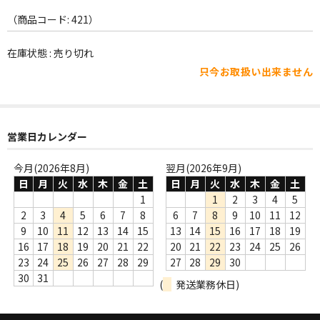
WORLD
（商品コード: 421）
その他
在庫状態 : 売り切れ
7INC
只今お取扱い出来ません
レア盤（1万円以上）
Webのみ no.1
営業日カレンダー
Webのみ no.2
今月(2026年8月)
翌月(2026年9月)
Webのみ no.3
日
月
火
水
木
金
土
日
月
火
水
木
金
土
1
1
2
3
4
5
Webのみ no.4
2
3
4
5
6
7
8
6
7
8
9
10
11
12
9
10
11
12
13
14
15
13
14
15
16
17
18
19
売り切れ
16
17
18
19
20
21
22
20
21
22
23
24
25
26
23
24
25
26
27
28
29
27
28
29
30
Help
30
31
(
発送業務休日)
送料