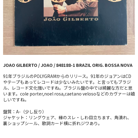
GG RECORD （当店のレーベル）
全商品
JAZZ-US
BLUE NOTE
JAZZ-EU
JOAO GILBERTO / JOAO / 848188-1 BRAZIL ORIG. BOSSA NOVA
JAZZ-JP
91年ブラジルのPOLYGRAMからのリリース。91年のジョアンはCD
やテープもあってレコードは少ないみたいです。と言ってもブラジ
JAZZ-VOCAL
ル、レコード文化強いですね。ブラジル盤の中では綺麗な方だと思
います。cole porter,noel rosa,caetano velosoなどのカヴァーは嬉
しいですね。
J-POP
盤質：A-（少し反り）
ROCK
ジャケット：リングウェア、縁のスレ・しわ目立ちます、角潰れ、
裏ショップシール、歌詞カード横に折れジワあり。
FOLK,SSW