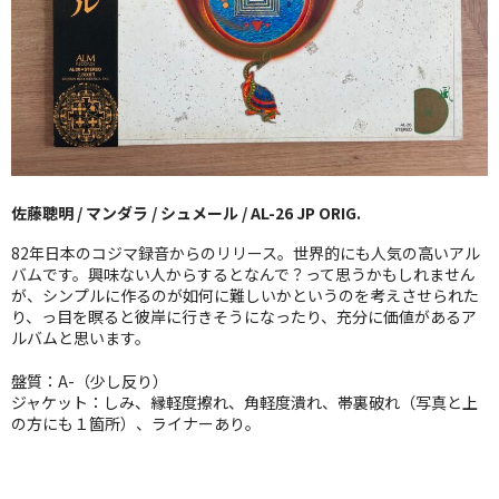
GG RECORD （当店のレーベル）
全商品
JAZZ-US
BLUE NOTE
佐藤聰明 / マンダラ / シュメール / AL-26 JP ORIG.
JAZZ-EU
82年日本のコジマ録音からのリリース。世界的にも人気の高いアル
JAZZ-JP
バムです。興味ない人からするとなんで？って思うかもしれません
が、シンプルに作るのが如何に難しいかというのを考えさせられた
り、っ目を瞑ると彼岸に行きそうになったり、充分に価値があるア
JAZZ-VOCAL
ルバムと思います。
J-POP
盤質：A-（少し反り）
ジャケット：しみ、縁軽度擦れ、角軽度潰れ、帯裏破れ（写真と上
ROCK
の方にも１箇所）、ライナーあり。
FOLK,SSW