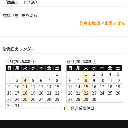
WORLD
（商品コード: 426）
その他
在庫状態 : 売り切れ
只今お取扱い出来ません
7INC
レア盤（1万円以上）
営業日カレンダー
Webのみ no.1
Webのみ no.2
今月(2026年8月)
翌月(2026年9月)
日
月
火
水
木
金
土
日
月
火
水
木
金
土
Webのみ no.3
1
1
2
3
4
5
2
3
4
5
6
7
8
6
7
8
9
10
11
12
Webのみ no.4
9
10
11
12
13
14
15
13
14
15
16
17
18
19
16
17
18
19
20
21
22
20
21
22
23
24
25
26
売り切れ
23
24
25
26
27
28
29
27
28
29
30
30
31
(
発送業務休日)
Help
送料