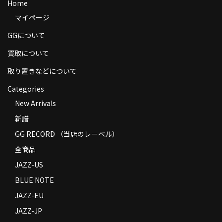
Home
商品の発送
マイページ
お支払い方法
GGについて
返品
買取について
取り置きなどについて
コンディション
Categories
Privacy Policy
New Arrivals
特定商取引法に基づく表示
新譜
GG RECORD （当店のレーベル）
Contact
全商品
JAZZ-US
BLUE NOTE
JAZZ-EU
JAZZ-JP