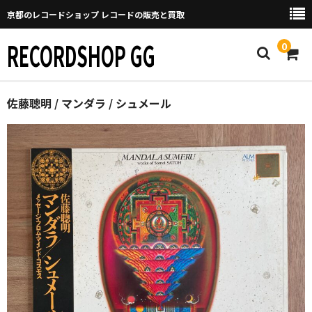
京都のレコードショップ レコードの販売と買取
RECORDSHOP GG
0
Home
佐藤聰明 / マンダラ / シュメール
マイページ
GGについて
買取について
取り置きなどについて
Categories
New Arrivals
新譜