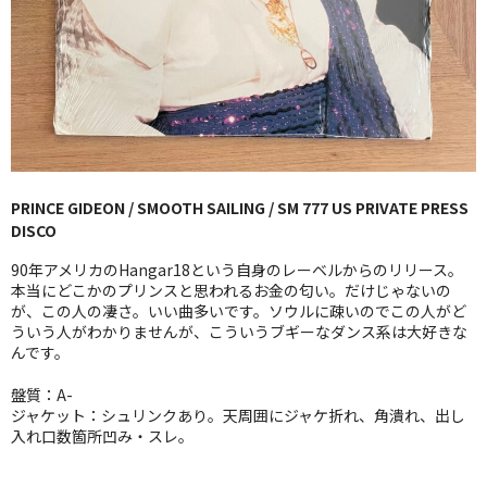
GG RECORD （当店のレーベル）
全商品
JAZZ-US
BLUE NOTE
PRINCE GIDEON / SMOOTH SAILING / SM 777 US PRIVATE PRESS
JAZZ-EU
DISCO
JAZZ-JP
90年アメリカのHangar18という自身のレーベルからのリリース。
本当にどこかのプリンスと思われるお金の匂い。だけじゃないの
JAZZ-VOCAL
が、この人の凄さ。いい曲多いです。ソウルに疎いのでこの人がど
ういう人がわかりませんが、こういうブギーなダンス系は大好きな
んです。
J-POP
盤質：A-
ROCK
ジャケット：シュリンクあり。天周囲にジャケ折れ、角潰れ、出し
入れ口数箇所凹み・スレ。
FOLK,SSW