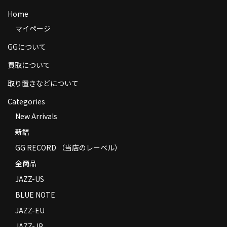
商品の発送
Home
マイページ
お支払い方法
GGについて
返品
買取について
コンディション
取り置きなどについて
Privacy Policy
Categories
New Arrivals
特定商取引法に基づく表示
新譜
Contact
GG RECORD （当店のレーベル）
全商品
JAZZ-US
BLUE NOTE
JAZZ-EU
JAZZ-JP