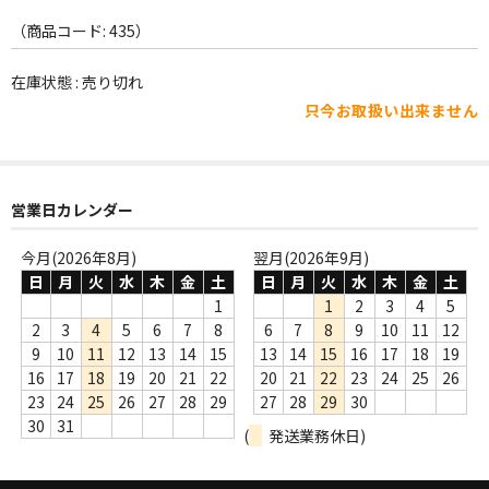
WORLD
（商品コード: 435）
その他
在庫状態 : 売り切れ
7INC
只今お取扱い出来ません
レア盤（1万円以上）
Webのみ no.1
営業日カレンダー
Webのみ no.2
今月(2026年8月)
翌月(2026年9月)
Webのみ no.3
日
月
火
水
木
金
土
日
月
火
水
木
金
土
1
1
2
3
4
5
Webのみ no.4
2
3
4
5
6
7
8
6
7
8
9
10
11
12
9
10
11
12
13
14
15
13
14
15
16
17
18
19
売り切れ
16
17
18
19
20
21
22
20
21
22
23
24
25
26
23
24
25
26
27
28
29
27
28
29
30
Help
30
31
(
発送業務休日)
送料