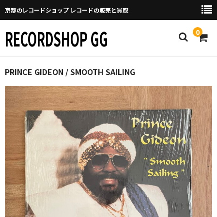
京都のレコードショップ レコードの販売と買取
RECORDSHOP GG
0
Home
PRINCE GIDEON / SMOOTH SAILING
マイページ
GGについて
買取について
取り置きなどについて
Categories
New Arrivals
新譜