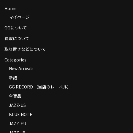
商品の発送
Home
マイページ
お支払い方法
GGについて
返品
買取について
コンディション
取り置きなどについて
Privacy Policy
Categories
特定商取引法に基づく表示
New Arrivals
新譜
Contact
GG RECORD （当店のレーベル）
全商品
JAZZ-US
BLUE NOTE
JAZZ-EU
JAZZ-JP