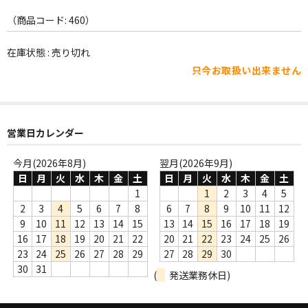
WORLD
（商品コード: 460）
その他
在庫状態 : 売り切れ
7INC
只今お取扱い出来ません
レア盤（1万円以上）
Webのみ no.1
営業日カレンダー
Webのみ no.2
今月(2026年8月)
翌月(2026年9月)
Webのみ no.3
日
月
火
水
木
金
土
日
月
火
水
木
金
土
1
1
2
3
4
5
Webのみ no.4
2
3
4
5
6
7
8
6
7
8
9
10
11
12
9
10
11
12
13
14
15
13
14
15
16
17
18
19
売り切れ
16
17
18
19
20
21
22
20
21
22
23
24
25
26
23
24
25
26
27
28
29
27
28
29
30
Help
30
31
(
発送業務休日)
送料