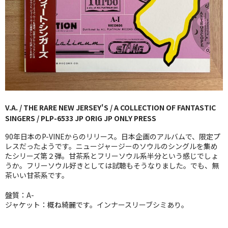
GG RECORD （当店のレーベル）
全商品
JAZZ-US
BLUE NOTE
JAZZ-EU
V.A. / THE RARE NEW JERSEY'S / A COLLECTION OF FANTASTIC
SINGERS / PLP-6533 JP ORIG JP ONLY PRESS
JAZZ-JP
90年日本のP-VINEからのリリース。日本企画のアルバムで、限定プ
JAZZ-VOCAL
レスだったようです。ニュージャージーのソウルのシングルを集め
たシリーズ第２弾。甘茶系とフリーソウル系半分という感じでしょ
うか。フリーソウル好きとしては試聴もそうなりました。でも、無
J-POP
茶いい甘茶系です。
ROCK
盤質：A-
ジャケット：概ね綺麗です。インナースリーブシミあり。
FOLK,SSW