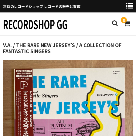
京都のレコードショップ レコードの販売と買取
RECORDSHOP GG
0
Home
V.A. / THE RARE NEW JERSEY’S / A COLLECTION OF
FANTASTIC SINGERS
マイページ
GGについて
買取について
取り置きなどについて
Categories
New Arrivals
新譜