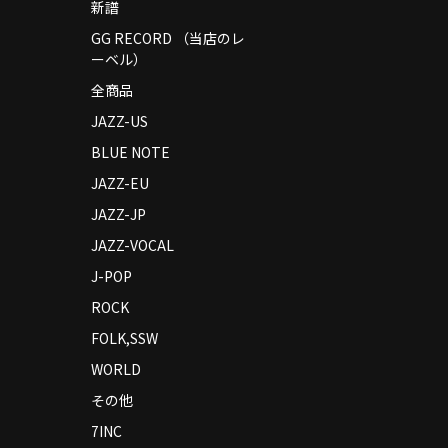
新譜
GG RECORD （当店のレ
ーベル）
全商品
JAZZ-US
BLUE NOTE
JAZZ-EU
JAZZ-JP
JAZZ-VOCAL
J-POP
ROCK
FOLK,SSW
WORLD
その他
7INC