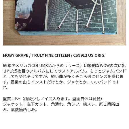
GG RECORD （当店のレーベル）
全商品
JAZZ-US
BLUE NOTE
MOBY GRAPE / TRULY FINE CITIZEN / CS9912 US ORIG.
JAZZ-EU
69年アメリカのCOLUMBIAからのリリース。印象的なWOWの次に出
JAZZ-JP
された5枚目のアルバムにしてラストアルバム。もっとジャムバンド
としてもやれそうですが、短い曲が多くそこら辺にセンスを感じま
す。最後の曲もインストだけとか、ジャケとか、いいバンドです
JAZZ-VOCAL
ね。
J-POP
盤質：B+（曲間少しノイズ入ります。盤面自体は綺麗）
ジャケット：左下カット、角潰れ、角シワ、縁スレ、底１箇所凹
ROCK
み、裏数箇所しみ。
FOLK,SSW