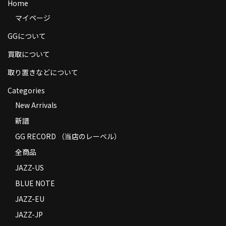
Home
商品の発送
マイページ
お支払い方法
GGについて
返品
買取について
取り置きなどについて
コンディション
Categories
Privacy Policy
New Arrivals
特定商取引法に基づく表示
新譜
GG RECORD （当店のレーベル）
Contact
全商品
JAZZ-US
BLUE NOTE
JAZZ-EU
JAZZ-JP