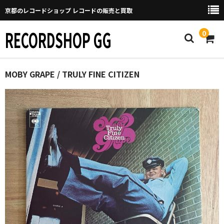
京都のレコードショップ レコードの販売と買取
RECORDSHOP GG
0
Home
MOBY GRAPE / TRULY FINE CITIZEN
マイページ
GGについて
買取について
取り置きなどについて
Categories
New Arrivals
新譜