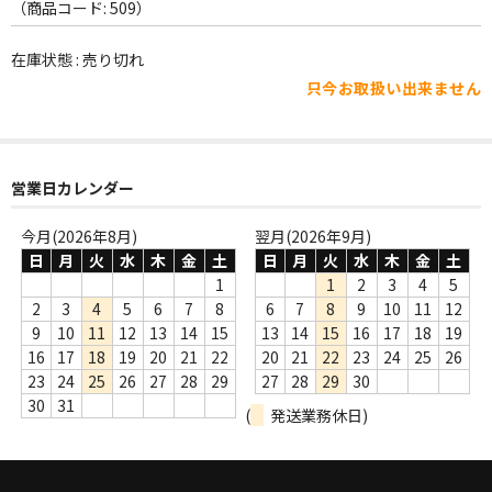
WORLD
（商品コード: 509）
その他
在庫状態 : 売り切れ
只今お取扱い出来ません
7INC
レア盤（1万円以上）
営業日カレンダー
Webのみ no.1
Webのみ no.2
今月(2026年8月)
翌月(2026年9月)
日
月
火
水
木
金
土
日
月
火
水
木
金
土
Webのみ no.3
1
1
2
3
4
5
2
3
4
5
6
7
8
6
7
8
9
10
11
12
Webのみ no.4
9
10
11
12
13
14
15
13
14
15
16
17
18
19
16
17
18
19
20
21
22
20
21
22
23
24
25
26
売り切れ
23
24
25
26
27
28
29
27
28
29
30
30
31
(
発送業務休日)
Help
送料