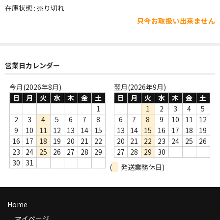
WORLD
在庫状態 : 売り切れ
只今お取扱い出来ません
その他
7INC
レア盤（1万円以上）
営業日カレンダー
Webのみ no.1
今月(2026年8月)
翌月(2026年9月)
日
月
火
水
木
金
土
日
月
火
水
木
金
土
Webのみ no.2
1
1
2
3
4
5
2
3
4
5
6
7
8
6
7
8
9
10
11
12
Webのみ no.3
9
10
11
12
13
14
15
13
14
15
16
17
18
19
16
17
18
19
20
21
22
20
21
22
23
24
25
26
Webのみ no.4
23
24
25
26
27
28
29
27
28
29
30
30
31
(
発送業務休日)
売り切れ
Help
Home
送料
マイページ