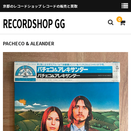
京都のレコードショップ レコードの販売と買取
RECORDSHOP GG
0
Home
PACHECO & ALEANDER
マイページ
GGについて
買取について
取り置きなどについて
Categories
New Arrivals
新譜