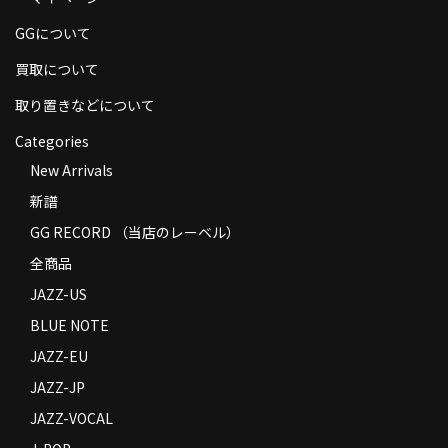
商品の発送
GGについて
お支払い方法
買取について
返品
取り置きなどについて
Categories
コンディション
New Arrivals
Privacy Policy
新譜
特定商取引法に基づく表示
GG RECORD （当店のレーベル）
全商品
Contact
JAZZ-US
BLUE NOTE
JAZZ-EU
JAZZ-JP
JAZZ-VOCAL