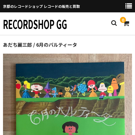
京都のレコードショップ レコードの販売と買取
RECORDSHOP GG
0
Home
あだち麗三郎 / 6月のパルティータ
マイページ
GGについて
買取について
取り置きなどについて
Categories
New Arrivals
新譜