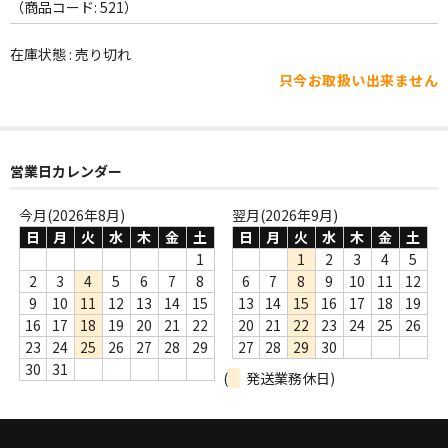
WORLD
（商品コード: 521）
その他
在庫状態 : 売り切れ
只今お取扱い出来ません
7INC
レア盤（1万円以上）
営業日カレンダー
Webのみ no.1
Webのみ no.2
今月(2026年8月)
翌月(2026年9月)
日
月
火
水
木
金
土
日
月
火
水
木
金
土
Webのみ no.3
1
1
2
3
4
5
2
3
4
5
6
7
8
6
7
8
9
10
11
12
Webのみ no.4
9
10
11
12
13
14
15
13
14
15
16
17
18
19
16
17
18
19
20
21
22
20
21
22
23
24
25
26
売り切れ
23
24
25
26
27
28
29
27
28
29
30
30
31
(
発送業務休日)
Help
送料