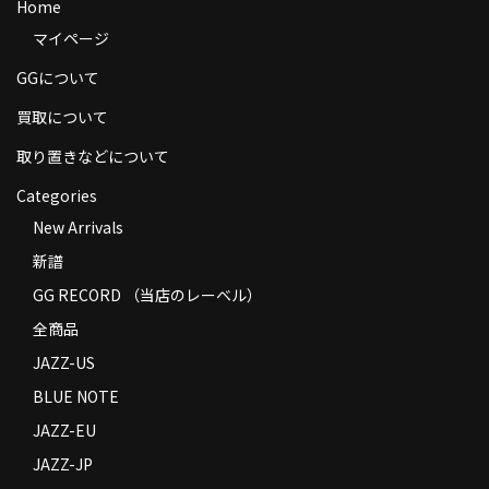
Home
商品の発送
マイページ
お支払い方法
GGについて
返品
買取について
取り置きなどについて
コンディション
Categories
Privacy Policy
New Arrivals
特定商取引法に基づく表示
新譜
GG RECORD （当店のレーベル）
Contact
全商品
JAZZ-US
BLUE NOTE
JAZZ-EU
JAZZ-JP