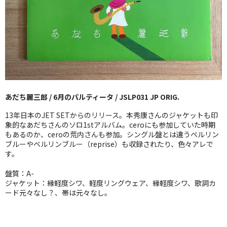
GG RECORD （当店のレーベル）
全商品
JAZZ-US
BLUE NOTE
あだち麗三郎 / 6月のパルティータ / JSLP031 JP ORIG.
JAZZ-EU
13年日本のJET SETからのリリース。本秀康さんのジャケットも印
JAZZ-JP
象的なあだちさんのソロ1stアルバム。ceroにも参加していた時期
もあるのか、ceroの荒内さんも参加。シングル盤とは違うベルリン
ブルーやベルリンブルー（reprise）も収録されたり、色々アレで
JAZZ-VOCAL
す。
J-POP
盤質：A-
ジャケット：縁軽度シワ、軽度リングウェア、縁軽度シワ、歌詞カ
ROCK
ード元々なし？、帯は元々なし。
FOLK,SSW