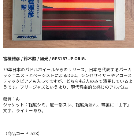
GG RECORD （当店のレーベル）
全商品
JAZZ-US
BLUE NOTE
富樫雅彦 / 鈴木勲 / 陽光 / GP3187 JP ORIG.
JAZZ-EU
79年日本のパドルホイールからのリリース。日本を代表するパーカ
JAZZ-JP
ッショニストとベーシストによるDUO。シンセサイザーやアコース
ティックピアノも入ってますが、どちらも2人のみで演奏しているよ
うです。フリージャズというより、現代音楽的な感じのアルバム。
JAZZ-VOCAL
盤質：A-
J-POP
ジャケット：軽度シミ、底一部スレ、軽度角潰れ、帯裏に「山下」
文字、ライナーあり。
ROCK
FOLK,SSW
（商品コード: 528）