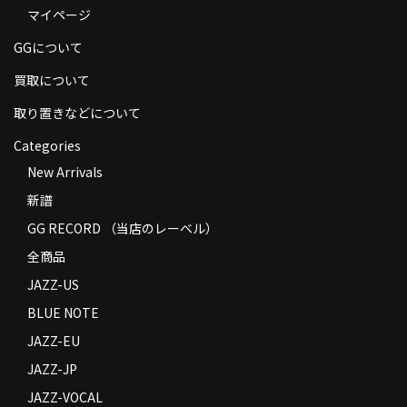
マイページ
商品の発送
GGについて
お支払い方法
買取について
返品
取り置きなどについて
コンディション
Categories
Privacy Policy
New Arrivals
新譜
特定商取引法に基づく表示
GG RECORD （当店のレーベル）
Contact
全商品
JAZZ-US
BLUE NOTE
JAZZ-EU
JAZZ-JP
JAZZ-VOCAL