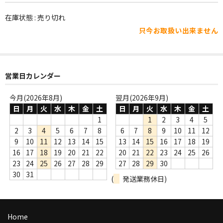
WORLD
在庫状態 : 売り切れ
その他
只今お取扱い出来ません
7INC
レア盤（1万円以上）
営業日カレンダー
Webのみ no.1
今月(2026年8月)
翌月(2026年9月)
Webのみ no.2
日
月
火
水
木
金
土
日
月
火
水
木
金
土
1
1
2
3
4
5
Webのみ no.3
2
3
4
5
6
7
8
6
7
8
9
10
11
12
9
10
11
12
13
14
15
13
14
15
16
17
18
19
Webのみ no.4
16
17
18
19
20
21
22
20
21
22
23
24
25
26
23
24
25
26
27
28
29
27
28
29
30
売り切れ
30
31
(
発送業務休日)
Help
送料
Home