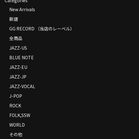
Categories
New Arrivals
新譜
GG RECORD （当店のレーベル）
全商品
JAZZ-US
BLUE NOTE
JAZZ-EU
JAZZ-JP
JAZZ-VOCAL
J-POP
ROCK
FOLK,SSW
WORLD
その他