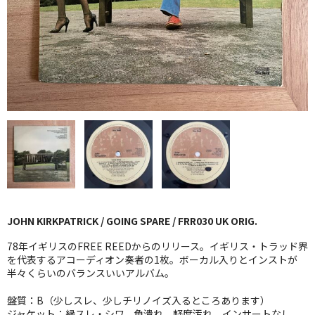
GG RECORD （当店のレーベル）
全商品
JAZZ-US
BLUE NOTE
JAZZ-EU
JAZZ-JP
JAZZ-VOCAL
JOHN KIRKPATRICK / GOING SPARE / FRR030 UK ORIG.
J-POP
78年イギリスのFREE REEDからのリリース。イギリス・トラッド界
ROCK
を代表するアコーディオン奏者の1枚。ボーカル入りとインストが
半々くらいのバランスいいアルバム。
FOLK,SSW
盤質：B（少しスレ、少しチリノイズ入るところあります）
ジャケット：縁スレ・シワ、角潰れ、軽度汚れ、インサートなし。