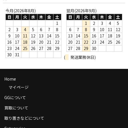
商品の発送
今月(2026年8月)
翌月(2026年9月)
日
月
火
水
木
金
土
日
月
火
水
木
金
土
お支払い方法
1
1
2
3
4
5
返品
2
3
4
5
6
7
8
6
7
8
9
10
11
12
9
10
11
12
13
14
15
13
14
15
16
17
18
19
コンディション
16
17
18
19
20
21
22
20
21
22
23
24
25
26
23
24
25
26
27
28
29
27
28
29
30
Privacy Policy
30
31
(
発送業務休日)
特定商取引法に基づく表示
Contact
Home
マイページ
GGについて
買取について
取り置きなどについて