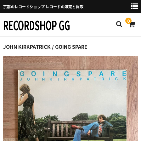
京都のレコードショップ レコードの販売と買取
RECORDSHOP GG
0
Home
JOHN KIRKPATRICK / GOING SPARE
マイページ
GGについて
買取について
取り置きなどについて
Categories
New Arrivals
新譜