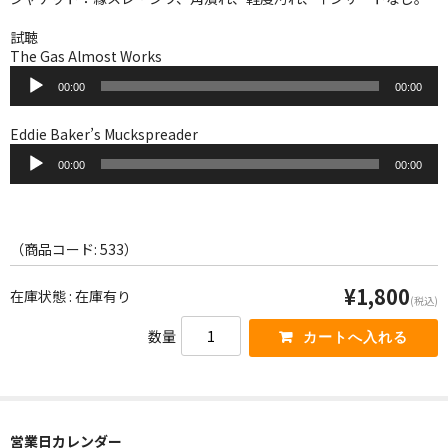
WORLD
試聴
その他
The Gas Almost Works
音
7INC
00:00
00:00
声
プ
レア盤（1万円以上）
レ
Eddie Baker’s Muckspreader
ー
音
ヤ
00:00
00:00
声
Webのみ no.1
ー
プ
レ
Webのみ no.2
ー
ヤ
（商品コード: 533）
Webのみ no.3
ー
¥1,800
在庫状態 : 在庫有り
Webのみ no.4
(税込)
数量
売り切れ
Help
送料
営業日カレンダー