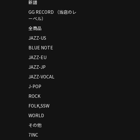
新譜
GG RECORD （当店のレ
ーベル）
全商品
JAZZ-US
BLUE NOTE
JAZZ-EU
JAZZ-JP
JAZZ-VOCAL
J-POP
ROCK
FOLK,SSW
WORLD
その他
7INC