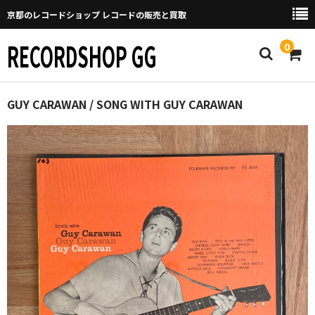
京都のレコードショップ レコードの販売と買取
RECORDSHOP GG
0
Home
GUY CARAWAN / SONG WITH GUY CARAWAN
マイページ
GGについて
買取について
取り置きなどについて
Categories
New Arrivals
新譜