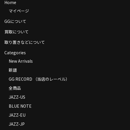
Home
商品の発送
マイページ
お支払い方法
GGについて
返品
買取について
取り置きなどについて
コンディション
Categories
Privacy Policy
New Arrivals
特定商取引法に基づく表示
新譜
Contact
GG RECORD （当店のレーベル）
全商品
JAZZ-US
BLUE NOTE
JAZZ-EU
JAZZ-JP