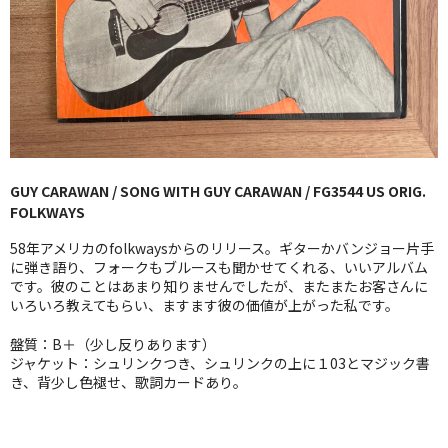
GG RECORD （当店のレーベル）
全商品
JAZZ-US
BLUE NOTE
GUY CARAWAN / SONG WITH GUY CARAWAN / FG3544 US ORIG.
JAZZ-EU
FOLKWAYS
JAZZ-JP
58年アメリカのfolkwaysからのリリース。ギターかバンジョー片手
に弾き語り、フォークもブルースも聞かせてくれる、いいアルバム
JAZZ-VOCAL
です。彼のことはあまり知りませんでしたが、またまたお客さんに
いろいろ教えてもらい、ますます彼の価値が上がった私です。
J-POP
盤質：B＋（少し反りあります）
ジャケット：シュリンクつき、シュリンクの上に１03とマジック書
ROCK
き、背少し色褪せ、歌詞カードあり。
FOLK,SSW