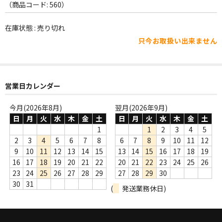
WORLD
（商品コード: 560）
その他
在庫状態 : 売り切れ
只今お取扱い出来ません
7INC
レア盤（1万円以上）
Webのみ no.1
営業日カレンダー
Webのみ no.2
今月(2026年8月)
翌月(2026年9月)
日
月
火
水
木
金
土
日
月
火
水
木
金
土
Webのみ no.3
1
1
2
3
4
5
2
3
4
5
6
7
8
6
7
8
9
10
11
12
Webのみ no.4
9
10
11
12
13
14
15
13
14
15
16
17
18
19
16
17
18
19
20
21
22
20
21
22
23
24
25
26
売り切れ
23
24
25
26
27
28
29
27
28
29
30
30
31
(
発送業務休日)
Help
送料