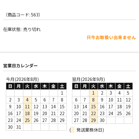
WORLD
その他
（商品コード: 563）
7INC
在庫状態 : 売り切れ
只今お取扱い出来ません
レア盤（1万円以上）
Webのみ no.1
営業日カレンダー
Webのみ no.2
今月(2026年8月)
翌月(2026年9月)
Webのみ no.3
日
月
火
水
木
金
土
日
月
火
水
木
金
土
Webのみ no.4
1
1
2
3
4
5
2
3
4
5
6
7
8
6
7
8
9
10
11
12
売り切れ
9
10
11
12
13
14
15
13
14
15
16
17
18
19
16
17
18
19
20
21
22
20
21
22
23
24
25
26
Help
23
24
25
26
27
28
29
27
28
29
30
30
31
(
発送業務休日)
送料