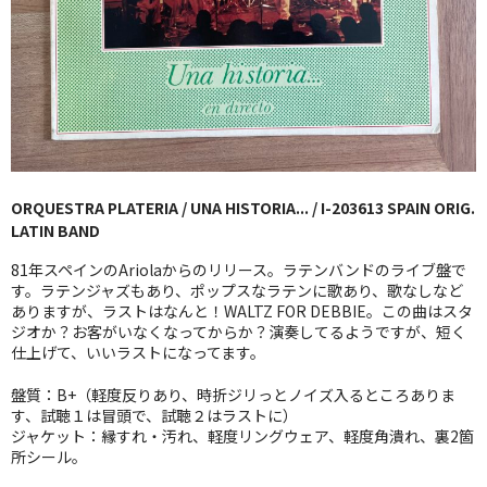
GG RECORD （当店のレーベル）
全商品
JAZZ-US
BLUE NOTE
ORQUESTRA PLATERIA / UNA HISTORIA... / I-203613 SPAIN ORIG.
JAZZ-EU
LATIN BAND
JAZZ-JP
81年スペインのAriolaからのリリース。ラテンバンドのライブ盤で
す。ラテンジャズもあり、ポップスなラテンに歌あり、歌なしなど
JAZZ-VOCAL
ありますが、ラストはなんと！WALTZ FOR DEBBIE。この曲はスタ
ジオか？お客がいなくなってからか？演奏してるようですが、短く
仕上げて、いいラストになってます。
J-POP
盤質：B+（軽度反りあり、時折ジリっとノイズ入るところありま
ROCK
す、試聴１は冒頭で、試聴２はラストに）
ジャケット：縁すれ・汚れ、軽度リングウェア、軽度角潰れ、裏2箇
FOLK,SSW
所シール。