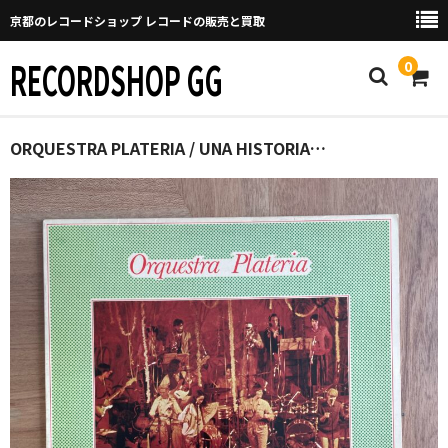
京都のレコードショップ レコードの販売と買取
RECORDSHOP GG
0
Home
ORQUESTRA PLATERIA / UNA HISTORIA…
マイページ
GGについて
買取について
取り置きなどについて
Categories
New Arrivals
新譜