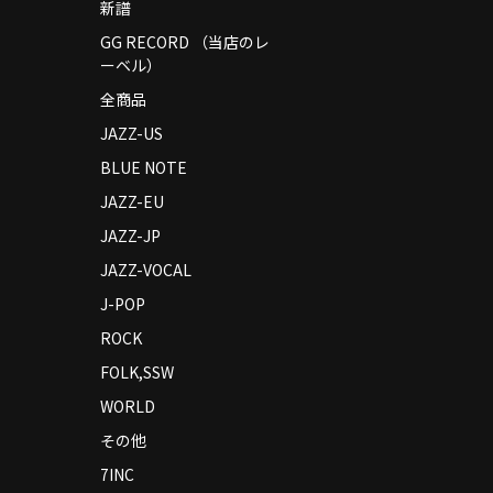
新譜
GG RECORD （当店のレ
ーベル）
全商品
JAZZ-US
BLUE NOTE
JAZZ-EU
JAZZ-JP
JAZZ-VOCAL
J-POP
ROCK
FOLK,SSW
WORLD
その他
7INC