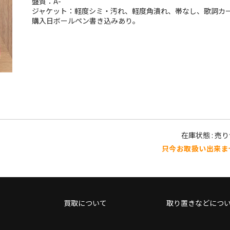
盤質：A-
ジャケット：軽度シミ・汚れ、軽度角潰れ、帯なし、歌詞カ
購入日ボールペン書き込みあり。
在庫状態 : 売
只今お取扱い出来ま
買取について
取り置きなどにつ