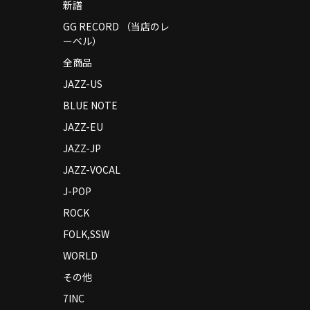
新譜
GG RECORD （当店のレ
ーベル）
全商品
JAZZ-US
BLUE NOTE
JAZZ-EU
JAZZ-JP
JAZZ-VOCAL
J-POP
ROCK
FOLK,SSW
WORLD
その他
7INC