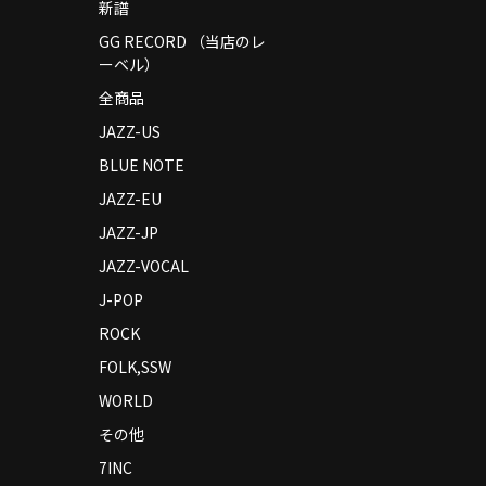
新譜
GG RECORD （当店のレ
ーベル）
全商品
JAZZ-US
BLUE NOTE
JAZZ-EU
JAZZ-JP
JAZZ-VOCAL
J-POP
ROCK
FOLK,SSW
WORLD
その他
7INC