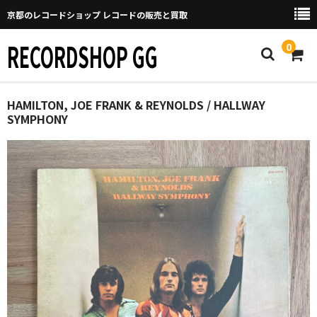
京都のレコードショップ レコードの販売と買取
RECORDSHOP GG
0
Home
HAMILTON, JOE FRANK & REYNOLDS / HALLWAY
SYMPHONY
マイページ
GGについて
買取について
取り置きなどについて
Categories
New Arrivals
新譜