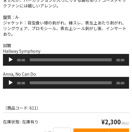
ませんが、パーカッションが入ったりする曲もありアコースティッ
WORLD
クファンには嬉しいアレンジ。
その他
盤質：A-
ジャケット：背虫食い様の剥がれ、縁スレ、表左上あたり剥がれ、
7INC
リングウェア、プロモシール、表右上シール剥がし後、インサート
あり。
レア盤（1万円以上）
試聴
Webのみ no.1
Hallway Symphony
音
00:00
00:00
声
Webのみ no.2
プ
レ
Anna, No Can Do
Webのみ no.3
ー
音
ヤ
00:00
00:00
声
Webのみ no.4
ー
プ
レ
売り切れ
ー
ヤ
（商品コード: 611）
Help
ー
¥2,300
在庫状態 : 在庫有り
(税込)
送料