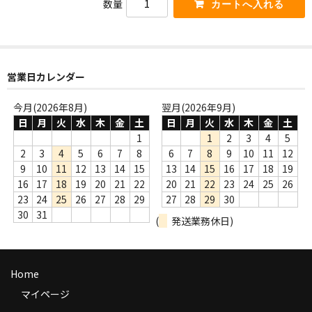
数量
商品の発送
お支払い方法
返品
営業日カレンダー
コンディション
今月(2026年8月)
翌月(2026年9月)
日
月
火
水
木
金
土
日
月
火
水
木
金
土
Privacy Policy
1
1
2
3
4
5
2
3
4
5
6
7
8
6
7
8
9
10
11
12
特定商取引法に基づく表示
9
10
11
12
13
14
15
13
14
15
16
17
18
19
16
17
18
19
20
21
22
20
21
22
23
24
25
26
Contact
23
24
25
26
27
28
29
27
28
29
30
30
31
(
発送業務休日)
Home
マイページ