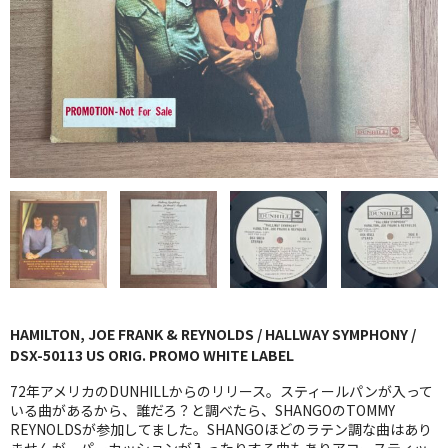
GG RECORD （当店のレーベル）
全商品
JAZZ-US
BLUE NOTE
JAZZ-EU
JAZZ-JP
JAZZ-VOCAL
J-POP
HAMILTON, JOE FRANK & REYNOLDS / HALLWAY SYMPHONY /
DSX-50113 US ORIG. PROMO WHITE LABEL
ROCK
72年アメリカのDUNHILLからのリリース。スティールパンが入って
いる曲があるから、誰だろ？と調べたら、SHANGOのTOMMY
FOLK,SSW
REYNOLDSが参加してました。SHANGOほどのラテン調な曲はあり