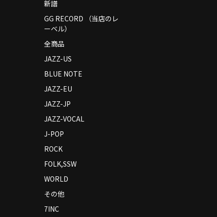
新譜
GG RECORD （当店のレ
ーベル）
全商品
JAZZ-US
BLUE NOTE
JAZZ-EU
JAZZ-JP
JAZZ-VOCAL
J-POP
ROCK
FOLK,SSW
WORLD
その他
7INC