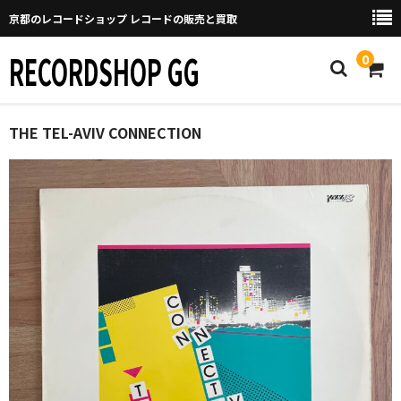
京都のレコードショップ レコードの販売と買取
RECORDSHOP GG
0
Home
THE TEL-AVIV CONNECTION
マイページ
GGについて
買取について
取り置きなどについて
Categories
New Arrivals
新譜