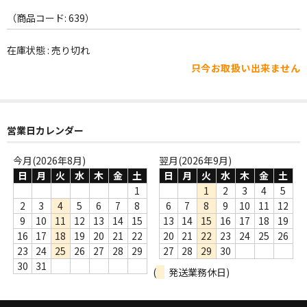
WORLD
（商品コード: 639）
その他
在庫状態 : 売り切れ
7INC
只今お取扱い出来ません
レア盤（1万円以上）
Webのみ no.1
営業日カレンダー
Webのみ no.2
今月(2026年8月)
翌月(2026年9月)
日
月
火
水
木
金
土
日
月
火
水
木
金
土
Webのみ no.3
1
1
2
3
4
5
Webのみ no.4
2
3
4
5
6
7
8
6
7
8
9
10
11
12
9
10
11
12
13
14
15
13
14
15
16
17
18
19
売り切れ
16
17
18
19
20
21
22
20
21
22
23
24
25
26
23
24
25
26
27
28
29
27
28
29
30
Help
30
31
(
発送業務休日)
送料