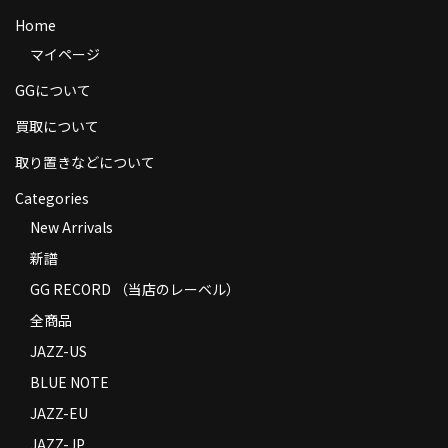
商品の発送
Home
マイページ
お支払い方法
GGについて
返品
買取について
コンディション
取り置きなどについて
Privacy Policy
Categories
New Arrivals
特定商取引法に基づく表示
新譜
Contact
GG RECORD （当店のレーベル）
全商品
JAZZ-US
BLUE NOTE
JAZZ-EU
JAZZ-JP