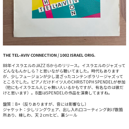
GG RECORD （当店のレーベル）
全商品
JAZZ-US
BLUE NOTE
THE TEL-AVIV CONNECTION / 1002 ISRAEL ORIG.
JAZZ-EU
88年イスラエルのJAZZ ISからのリリース。イスラエルのジャズって
JAZZ-JP
どんなもんかしら？と思いながら聴いてました。時代もあります
が、少しフュージョンが少し混ざったコンテンポラリージャズって
ところでした。ピアノだけドイツ人のCHRISTOPH SPENDELが参加
JAZZ-VOCAL
（他にもイスラエル人じゃ無い人いるかもですが、有名なのは彼だ
けと思います）。B面はSPENDELの作品を演奏してますね。
J-POP
盤質：B+（反りありますが、音には影響なし）
ROCK
ジャケット：少しリングウェア、出し入れ口コーティング剥げ数箇
所あり、縁しわ、天２cmヒビ、裏シール
FOLK,SSW