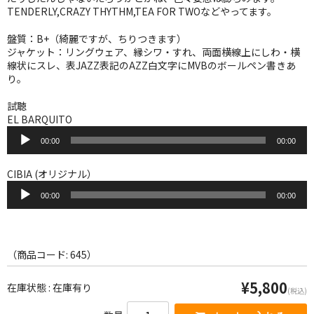
WORLD
TENDERLY,CRAZY THYTHM,TEA FOR TWOなどやってます。
その他
盤質：B+（綺麗ですが、ちりつきます）
ジャケット：リングウェア、縁シワ・すれ、両面横線上にしわ・横
7INC
線状にスレ、表JAZZ表記のAZZ白文字にMVBのボールペン書きあ
り。
レア盤（1万円以上）
試聴
EL BARQUITO
Webのみ no.1
音
00:00
00:00
声
Webのみ no.2
プ
レ
CIBIA (オリジナル）
Webのみ no.3
ー
音
ヤ
00:00
00:00
声
Webのみ no.4
ー
プ
レ
売り切れ
ー
ヤ
（商品コード: 645）
ー
Help
¥5,800
在庫状態 : 在庫有り
(税込)
送料