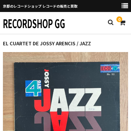
京都のレコードショップ レコードの販売と買取
RECORDSHOP GG
0
Home
EL CUARTET DE JOSSY ARENCIS / JAZZ
マイページ
GGについて
買取について
取り置きなどについて
Categories
New Arrivals
新譜