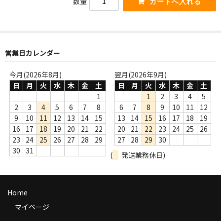
数量
商品の発送
お支払い方法
返品
営業日カレンダー
コンディション
今月(2026年8月)
翌月(2026年9月)
日
月
火
水
木
金
土
日
月
火
水
木
金
土
Privacy Policy
1
1
2
3
4
5
2
3
4
5
6
7
8
6
7
8
9
10
11
12
特定商取引法に基づく表示
9
10
11
12
13
14
15
13
14
15
16
17
18
19
16
17
18
19
20
21
22
20
21
22
23
24
25
26
Contact
23
24
25
26
27
28
29
27
28
29
30
30
31
(
発送業務休日)
Home
マイページ