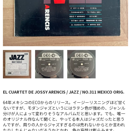
GG RECORD （当店のレーベル）
全商品
JAZZ-US
BLUE NOTE
JAZZ-EU
JAZZ-JP
JAZZ-VOCAL
EL CUARTET DE JOSSY ARENCIS / JAZZ / NO.311 MEXICO ORIG.
J-POP
64年メキシコのECOからのリリース。イージーリスニングほど甘く
ROCK
ないですが、モダンジャズというにはラテン色が強めの、ジャンル
分けが人によって変わりそうなアルバムだと思います。でも、唯一
のオリジナル作なんて聞くと、やってる本人はジャズだったと思う
FOLK,SSW
んですが、周りの人からジャズすぎるのは売れないからとか言われ
たりしたんじゃないだろうかとかね、色々妄想は膨らみます。