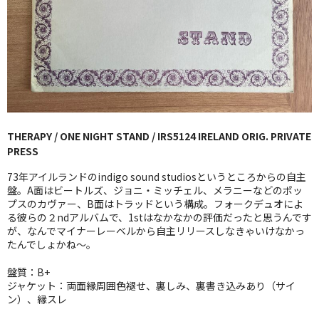
GG RECORD （当店のレーベル）
全商品
JAZZ-US
BLUE NOTE
THERAPY / ONE NIGHT STAND / IRS5124 IRELAND ORIG. PRIVATE
JAZZ-EU
PRESS
JAZZ-JP
73年アイルランドのindigo sound studiosというところからの自主
盤。A面はビートルズ、ジョニ・ミッチェル、メラニーなどのポッ
JAZZ-VOCAL
プスのカヴァー、B面はトラッドという構成。フォークデュオによ
る彼らの２ndアルバムで、1stはなかなかの評価だったと思うんです
が、なんでマイナーレーベルから自主リリースしなきゃいけなかっ
J-POP
たんでしょかね〜。
ROCK
盤質：B+
ジャケット：両面縁周囲色褪せ、裏しみ、裏書き込みあり（サイ
FOLK,SSW
ン）、縁スレ