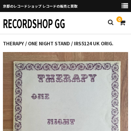
京都のレコードショップ レコードの販売と買取
RECORDSHOP GG
0
Home
THERAPY / ONE NIGHT STAND / IRS5124 UK ORIG.
マイページ
GGについて
買取について
取り置きなどについて
Categories
New Arrivals
新譜