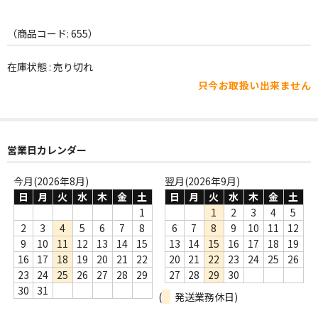
WORLD
その他
（商品コード: 655）
7INC
在庫状態 : 売り切れ
只今お取扱い出来ません
レア盤（1万円以上）
Webのみ no.1
営業日カレンダー
Webのみ no.2
今月(2026年8月)
翌月(2026年9月)
Webのみ no.3
日
月
火
水
木
金
土
日
月
火
水
木
金
土
Webのみ no.4
1
1
2
3
4
5
2
3
4
5
6
7
8
6
7
8
9
10
11
12
売り切れ
9
10
11
12
13
14
15
13
14
15
16
17
18
19
16
17
18
19
20
21
22
20
21
22
23
24
25
26
Help
23
24
25
26
27
28
29
27
28
29
30
30
31
(
発送業務休日)
送料