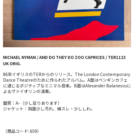
GG RECORD （当店のレーベル）
全商品
JAZZ-US
BLUE NOTE
MICHAEL NYMAN / AND DO THEY DO ZOO CAPRICES / TER1123
JAZZ-EU
UK ORIG.
JAZZ-JP
86年イギリスのTERからのリリース。The London Contemporary
Dance Theatreのために作られたアルバム。A面はペンギンカフェ
JAZZ-VOCAL
に通じるポジティブなミニマル音楽。B面はAlexander Balanescuに
よるヴァイオリンの演奏。
J-POP
盤質：A-（少し反りあります）
ジャケット：両面少し汚れ、縁スレ・少ししわ。
ROCK
FOLK,SSW
（商品コード: 659）