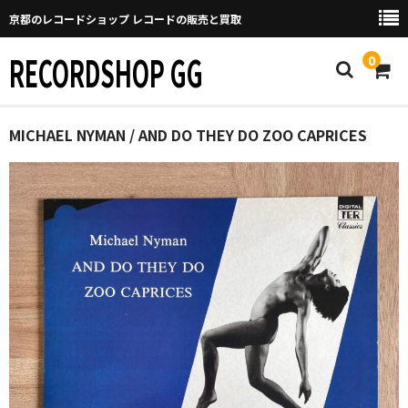
京都のレコードショップ レコードの販売と買取
RECORDSHOP GG
0
Home
MICHAEL NYMAN / AND DO THEY DO ZOO CAPRICES
マイページ
GGについて
買取について
取り置きなどについて
Categories
New Arrivals
新譜