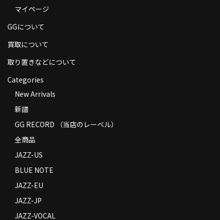
マイページ
商品の発送
GGについて
お支払い方法
買取について
返品
取り置きなどについて
コンディション
Categories
Privacy Policy
New Arrivals
新譜
特定商取引法に基づく表示
GG RECORD （当店のレーベル）
Contact
全商品
JAZZ-US
BLUE NOTE
JAZZ-EU
JAZZ-JP
JAZZ-VOCAL