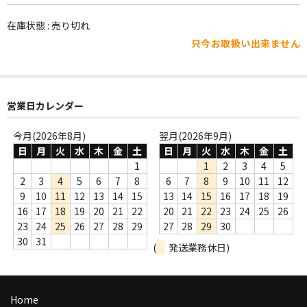
WORLD
在庫状態 : 売り切れ
その他
只今お取扱い出来ません
7INC
レア盤（1万円以上）
営業日カレンダー
Webのみ no.1
今月(2026年8月)
翌月(2026年9月)
Webのみ no.2
日
月
火
水
木
金
土
日
月
火
水
木
金
土
1
1
2
3
4
5
Webのみ no.3
2
3
4
5
6
7
8
6
7
8
9
10
11
12
9
10
11
12
13
14
15
13
14
15
16
17
18
19
Webのみ no.4
16
17
18
19
20
21
22
20
21
22
23
24
25
26
23
24
25
26
27
28
29
27
28
29
30
売り切れ
30
31
(
発送業務休日)
Help
送料
Home