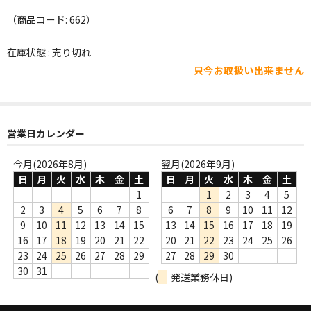
WORLD
（商品コード: 662）
その他
在庫状態 : 売り切れ
7INC
只今お取扱い出来ません
レア盤（1万円以上）
Webのみ no.1
営業日カレンダー
Webのみ no.2
今月(2026年8月)
翌月(2026年9月)
Webのみ no.3
日
月
火
水
木
金
土
日
月
火
水
木
金
土
1
1
2
3
4
5
Webのみ no.4
2
3
4
5
6
7
8
6
7
8
9
10
11
12
9
10
11
12
13
14
15
13
14
15
16
17
18
19
売り切れ
16
17
18
19
20
21
22
20
21
22
23
24
25
26
23
24
25
26
27
28
29
27
28
29
30
Help
30
31
(
発送業務休日)
送料