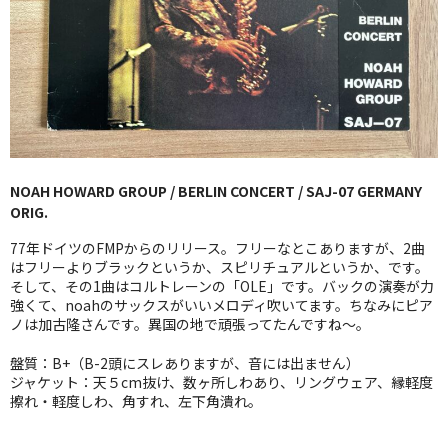
GG RECORD （当店のレーベル）
全商品
JAZZ-US
BLUE NOTE
NOAH HOWARD GROUP / BERLIN CONCERT / SAJ-07 GERMANY
JAZZ-EU
ORIG.
JAZZ-JP
77年ドイツのFMPからのリリース。フリーなとこありますが、2曲
はフリーよりブラックというか、スピリチュアルというか、です。
JAZZ-VOCAL
そして、その1曲はコルトレーンの「OLE」です。バックの演奏が力
強くて、noahのサックスがいいメロディ吹いてます。ちなみにピア
ノは加古隆さんです。異国の地で頑張ってたんですね〜。
J-POP
盤質：B+（B-2頭にスレありますが、音には出ません）
ROCK
ジャケット：天５cm抜け、数ヶ所しわあり、リングウェア、縁軽度
擦れ・軽度しわ、角すれ、左下角潰れ。
FOLK,SSW