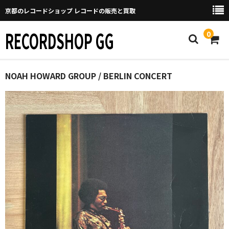
京都のレコードショップ レコードの販売と買取
RECORDSHOP GG
0
Home
NOAH HOWARD GROUP / BERLIN CONCERT
マイページ
GGについて
買取について
取り置きなどについて
Categories
New Arrivals
新譜