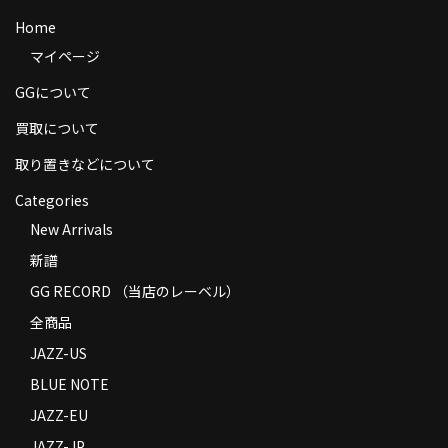
商品の発送
Home
マイページ
お支払い方法
GGについて
返品
買取について
コンディション
取り置きなどについて
Privacy Policy
Categories
New Arrivals
特定商取引法に基づく表示
新譜
Contact
GG RECORD （当店のレーベル）
全商品
JAZZ-US
BLUE NOTE
JAZZ-EU
JAZZ-JP