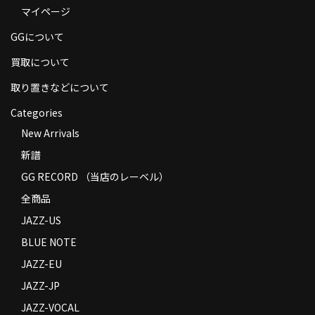
マイページ
商品の発送
GGについて
お支払い方法
買取について
返品
取り置きなどについて
コンディション
Categories
Privacy Policy
New Arrivals
新譜
特定商取引法に基づく表示
GG RECORD （当店のレーベル）
Contact
全商品
JAZZ-US
BLUE NOTE
JAZZ-EU
JAZZ-JP
JAZZ-VOCAL