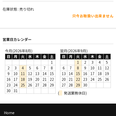
WORLD
在庫状態 : 売り切れ
その他
只今お取扱い出来ません
7INC
レア盤（1万円以上）
営業日カレンダー
Webのみ no.1
今月(2026年8月)
翌月(2026年9月)
Webのみ no.2
日
月
火
水
木
金
土
日
月
火
水
木
金
土
1
1
2
3
4
5
Webのみ no.3
2
3
4
5
6
7
8
6
7
8
9
10
11
12
9
10
11
12
13
14
15
13
14
15
16
17
18
19
Webのみ no.4
16
17
18
19
20
21
22
20
21
22
23
24
25
26
23
24
25
26
27
28
29
27
28
29
30
売り切れ
30
31
(
発送業務休日)
Help
送料
Home