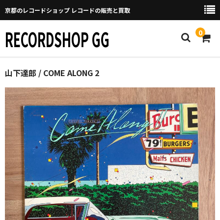
京都のレコードショップ レコードの販売と買取
RECORDSHOP GG
0
Home
山下達郎 / COME ALONG 2
マイページ
GGについて
買取について
取り置きなどについて
Categories
New Arrivals
新譜