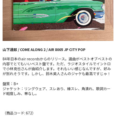
GG RECORD （当店のレーベル）
全商品
JAZZ-US
BLUE NOTE
山下達郎 / COME ALONG 2 / AIR 8005 JP CITY POP
JAZZ-EU
84年日本のair recordsからのリリース。選曲がベストオブベストの
JAZZ-JP
内容でとてもいいベスト盤です。ただ、ラジオスタイルでイントロ
で小林克也さんが曲紹介します。それもいい感じなんですが、好み
が別れそうです。しかし、鈴木英人さんのジャケも最高ですじゃ！
JAZZ-VOCAL
盤質：B+
J-POP
ジャケット：リングウェア、スレあり、縁スレ、角潰れ、歌詞カー
ド軽度しみ、帯なし。
ROCK
FOLK,SSW
（商品コード: 672）