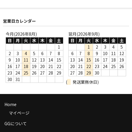
商品の発送
お支払い方法
営業日カレンダー
返品
今月(2026年8月)
翌月(2026年9月)
日
月
火
水
木
金
土
日
月
火
水
木
金
土
コンディション
1
1
2
3
4
5
2
3
4
5
6
7
8
6
7
8
9
10
11
12
Privacy Policy
9
10
11
12
13
14
15
13
14
15
16
17
18
19
16
17
18
19
20
21
22
20
21
22
23
24
25
26
特定商取引法に基づく表示
23
24
25
26
27
28
29
27
28
29
30
30
31
Contact
(
発送業務休日)
Home
マイページ
GGについて