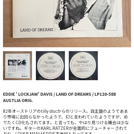
GG RECORD （当店のレーベル）
全商品
JAZZ-US
BLUE NOTE
JAZZ-EU
JAZZ-JP
JAZZ-VOCAL
EDDIE ' LOCKJAW' DAVIS / LAND OF DREAMS / LP120-588
J-POP
AUSTLIA ORIG.
ROCK
82年オーストリアのtilly discからのリリース。自主盤のようであま
り市場に出回らなかったようで、幻と言われていたようですが、め
でたくCD化もされてます。と言っても、やはり見つける機会は少な
FOLK,SSW
いですね。ギターのKARL RATZERが全面的にフューチャーされて
おり、LOVER MANはEDDIE不参加となってます。