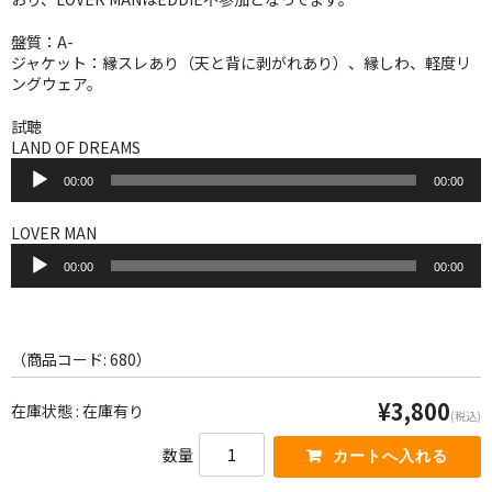
WORLD
盤質：A-
その他
ジャケット：縁スレあり（天と背に剥がれあり）、縁しわ、軽度リ
ングウェア。
7INC
試聴
レア盤（1万円以上）
LAND OF DREAMS
音
00:00
00:00
声
Webのみ no.1
プ
レ
LOVER MAN
Webのみ no.2
ー
音
ヤ
00:00
00:00
声
Webのみ no.3
ー
プ
レ
Webのみ no.4
ー
ヤ
（商品コード: 680）
売り切れ
ー
¥3,800
在庫状態 : 在庫有り
(税込)
Help
数量
送料