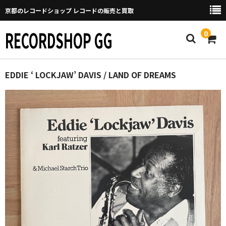
京都のレコードショップ レコードの販売と買取
RECORDSHOP GG
0
Home
EDDIE ‘ LOCKJAW’ DAVIS / LAND OF DREAMS
マイページ
GGについて
買取について
取り置きなどについて
Categories
New Arrivals
新譜